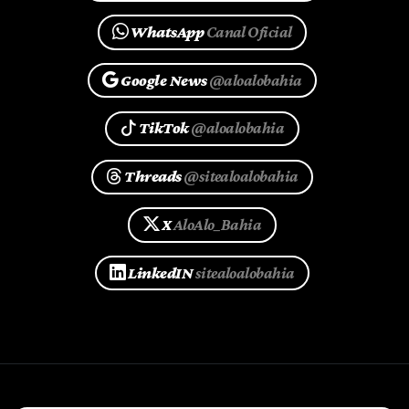
WhatsApp
Canal Oficial
Google News
@aloalobahia
TikTok
@aloalobahia
Threads
@sitealoalobahia
X
AloAlo_Bahia
LinkedIN
sitealoalobahia