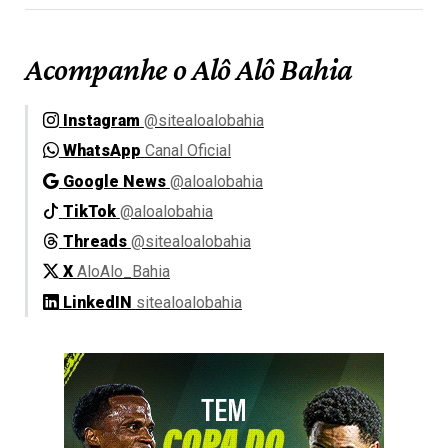
Acompanhe o Alô Alô Bahia
Instagram
@sitealoalobahia
WhatsApp
Canal Oficial
Google News
@aloalobahia
TikTok
@aloalobahia
Threads
@sitealoalobahia
X
AloAlo_Bahia
LinkedIN
sitealoalobahia