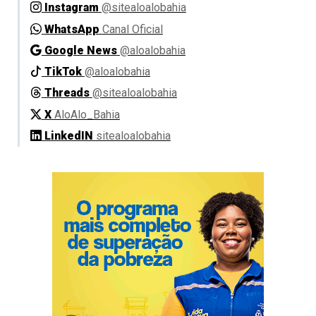
Instagram
@sitealoalobahia
WhatsApp
Canal Oficial
Google News
@aloalobahia
TikTok
@aloalobahia
Threads
@sitealoalobahia
X
AloAlo_Bahia
LinkedIN
sitealoalobahia