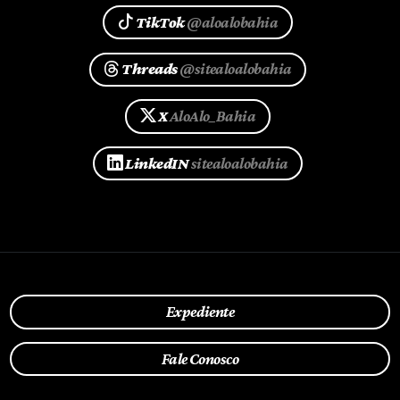
TikTok
@aloalobahia
Threads
@sitealoalobahia
X
AloAlo_Bahia
LinkedIN
sitealoalobahia
Expediente
Fale Conosco