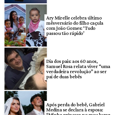
Ary Mirelle celebra último
mêsversário do filho caçula
com João Gomes: ‘Tudo
passou tão rápido’
Dia dos pais: aos 60 anos,
Samuel Rosa relata viver “uma
verdadeira revolução” ao ser
pai de duas bebês
Após perda do bebê, Gabriel
Medina se declara à esposa:
“Minha princesa no meu lugar