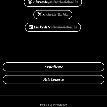
Threads
@sitealoalobahia
X
AloAlo_Bahia
LinkedIN
sitealoalobahia
Expediente
Fale Conosco
Política de Privacidade