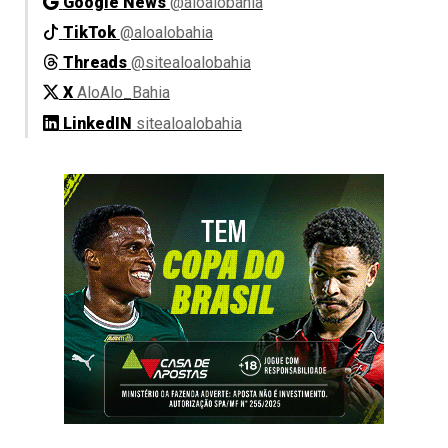
Google News
@aloalobahia
TikTok
@aloalobahia
Threads
@sitealoalobahia
X
AloAlo_Bahia
LinkedIN
sitealoalobahia