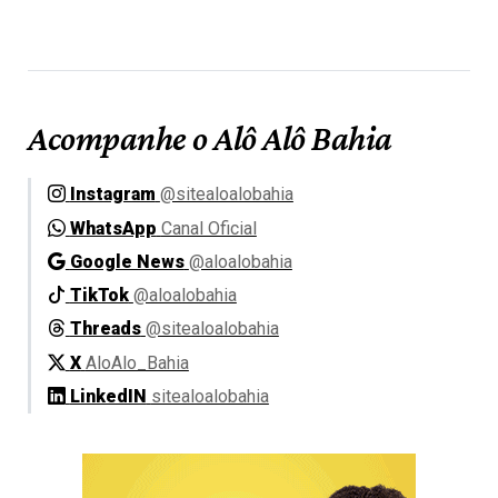
Acompanhe o Alô Alô Bahia
Instagram
@sitealoalobahia
WhatsApp
Canal Oficial
Google News
@aloalobahia
TikTok
@aloalobahia
Threads
@sitealoalobahia
X
AloAlo_Bahia
LinkedIN
sitealoalobahia