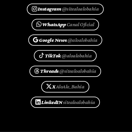
Instagram
@sitealoalobahia
WhatsApp
Canal Oficial
Google News
@aloalobahia
TikTok
@aloalobahia
Threads
@sitealoalobahia
X
AloAlo_Bahia
LinkedIN
sitealoalobahia