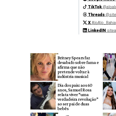
TikTok
@aloal
Threads
@site
X
AloAlo_Bahia
LinkedIN
site
Britney Spears faz
desabafo sobre fama e
afirma que não
pretende voltar à
indústria musical
Dia dos pais: aos 60
anos, Samuel Rosa
relata viver “uma
verdadeira revolução”
ao ser pai de duas
bebês