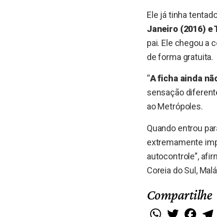
Ele já tinha tenta
Janeiro (2016) e 
pai. Ele chegou a 
de forma gratuita.
“
A ficha ainda nã
sensação diferente
ao Metrópoles.
Quando entrou para
extremamente impor
autocontrole”, afi
Coreia do Sul, Malás
Compartilhe
WhatsApp
Twitter
Faceb