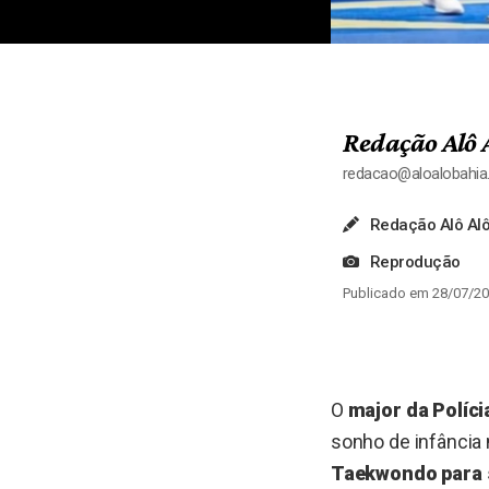
Redação Alô 
redacao@aloalobahi
Redação Alô Alô
Reprodução
Publicado em 28/07/20
O
major da Políci
sonho de infância 
Taekwondo para s