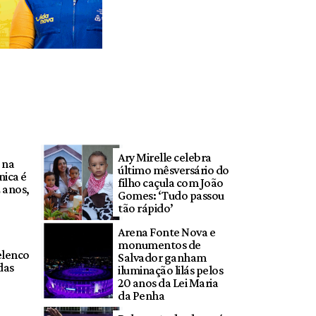
Ary Mirelle celebra
 na
último mêsversário do
ica é
filho caçula com João
 anos,
Gomes: ‘Tudo passou
tão rápido’
Arena Fonte Nova e
monumentos de
elenco
Salvador ganham
das
iluminação lilás pelos
20 anos da Lei Maria
da Penha