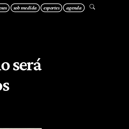
osos
sob medida
esportes
agenda
o será
os