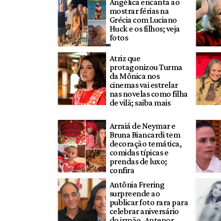
Angélica encanta ao
mostrar férias na
Grécia com Luciano
Huck e os filhos; veja
fotos
Atriz que
protagonizou Turma
da Mônica nos
cinemas vai estrelar
nas novelas como filha
de vilã; saiba mais
Arraiá de Neymar e
Bruna Biancardi tem
decoração temática,
comidas típicas e
prendas de luxo;
confira
Antônia Frering
surpreende ao
publicar foto rara para
celebrar aniversário
do irmão, Antenor