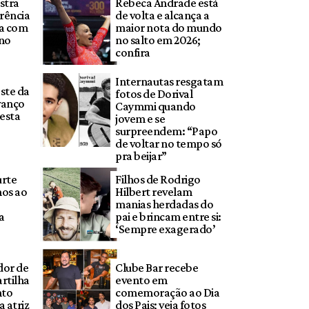
stra
Rebeca Andrade está
rência
de volta e alcança a
da com
maior nota do mundo
 no
no salto em 2026;
confira
Internautas resgatam
ste da
fotos de Dorival
vanço
Caymmi quando
esta
jovem e se
surpreendem: “Papo
de voltar no tempo só
pra beijar”
urte
Filhos de Rodrigo
os ao
Hilbert revelam
manias herdadas do
a
pai e brincam entre si:
‘Sempre exagerado’
dor de
Clube Bar recebe
rtilha
evento em
nto
comemoração ao Dia
 atriz
dos Pais; veja fotos