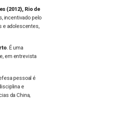
s (2012), Rio de
, incentivado pelo
as e adolescentes,
rto
. É uma
e, em entrevista
defesa pessoal é
isciplina e
cias da China,