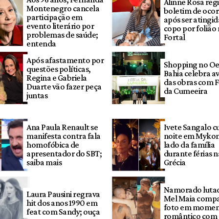
Alinne Rosa regi
Montenegro cancela
boletim de ocor
participação em
após ser atingi
evento literário por
copo por folião
problemas de saúde;
Fortal
entenda
Após afastamento por
Shopping no Oe
questões políticas,
Bahia celebra a
Regina e Gabriela
das obras com F
Duarte vão fazer peça
da Cumeeira
juntas
Ana Paula Renault se
Ivete Sangalo c
manifesta contra fala
noite em Mykon
homofóbica de
lado da família
apresentador do SBT;
durante férias n
saiba mais
Grécia
Namorado luta
Laura Pausini regrava
Mel Maia compa
hit dos anos 1990 em
foto em mome
feat com Sandy; ouça
romântico com a