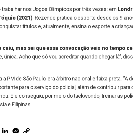
do trabalhar nos Jogos Olímpicos por três vezes: em
Londre
Tóquio (2021)
. Rezende pratica o esporte desde os 9 anos
conquistar títulos e, atualmente, ensina o esporte a crianç
o caiu, mas sei que essa convocação veio no tempo ce
, única. Acho que só vou acreditar quando chegar lá”, diss
 a PM de São Paulo, era árbitro nacional e faixa preta. “A 
tante para o serviço do policial, além de contribuir para d
rmou. Ele conseguiu, por meio do taekwondo, treinar as polí
ia e Filipinas.
ook
Telegram
LinkedIn
Messenger
Copy