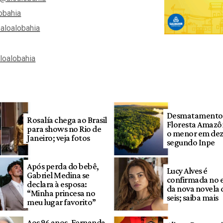
obahia
aloalobahia
aloalobahia
Desmatamento
Rosalía chega ao Brasil
Floresta Amazôn
para shows no Rio de
o menor em dez
Janeiro; veja fotos
segundo Inpe
Após perda do bebê,
Lucy Alves é
Gabriel Medina se
confirmada no 
declara à esposa:
da nova novela 
“Minha princesa no
seis; saiba mais
meu lugar favorito”
Aos 96 anos, Fernanda