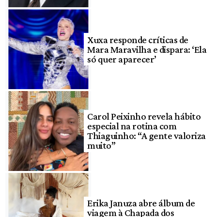
Xuxa responde críticas de
Mara Maravilha e dispara: ‘Ela
só quer aparecer’
Carol Peixinho revela hábito
especial na rotina com
Thiaguinho: “A gente valoriza
muito”
Erika Januza abre álbum de
viagem à Chapada dos