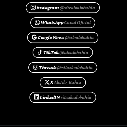
Instagram
@sitealoalobahia
WhatsApp
Canal Oficial
Google News
@aloalobahia
TikTok
@aloalobahia
Threads
@sitealoalobahia
X
AloAlo_Bahia
LinkedIN
sitealoalobahia