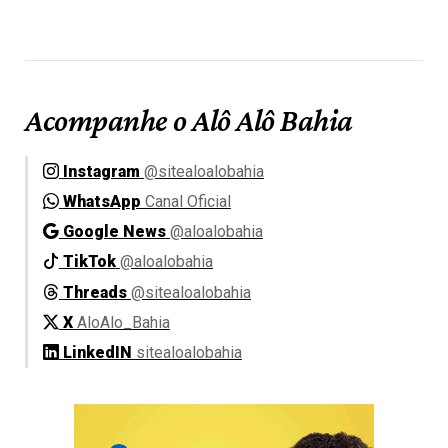
Acompanhe o Alô Alô Bahia
Instagram
@sitealoalobahia
WhatsApp
Canal Oficial
Google News
@aloalobahia
TikTok
@aloalobahia
Threads
@sitealoalobahia
X
AloAlo_Bahia
LinkedIN
sitealoalobahia