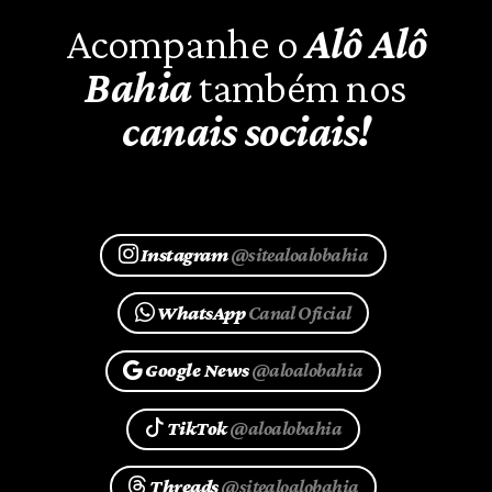
Acompanhe o
Alô Alô
Bahia
também nos
canais sociais!
Instagram
@sitealoalobahia
WhatsApp
Canal Oficial
Google News
@aloalobahia
TikTok
@aloalobahia
Threads
@sitealoalobahia