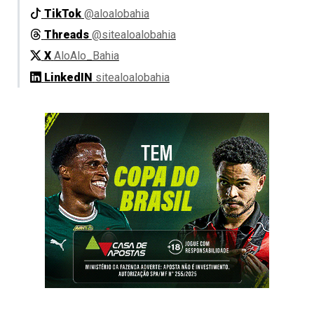
TikTok
@aloalobahia
Threads
@sitealoalobahia
X
AloAlo_Bahia
LinkedIN
sitealoalobahia