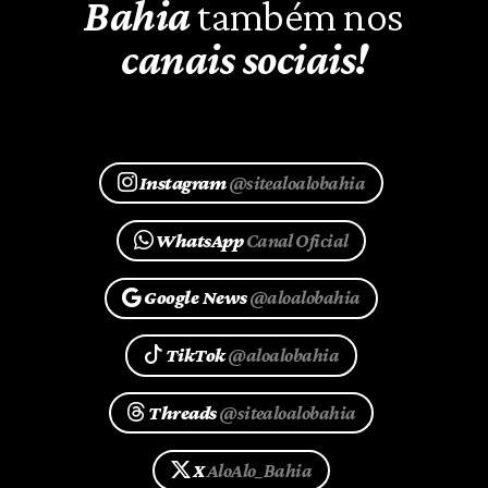
Bahia
também nos
canais sociais!
Instagram
@sitealoalobahia
WhatsApp
Canal Oficial
Google News
@aloalobahia
TikTok
@aloalobahia
Threads
@sitealoalobahia
X
AloAlo_Bahia