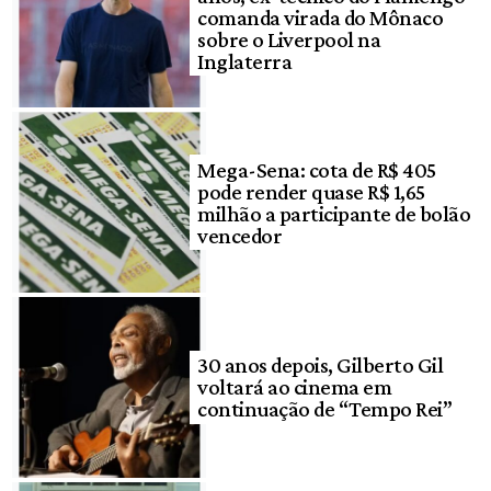
comanda virada do Mônaco
sobre o Liverpool na
Inglaterra
Mega-Sena: cota de R$ 405
pode render quase R$ 1,65
milhão a participante de bolão
vencedor
30 anos depois, Gilberto Gil
voltará ao cinema em
continuação de “Tempo Rei”