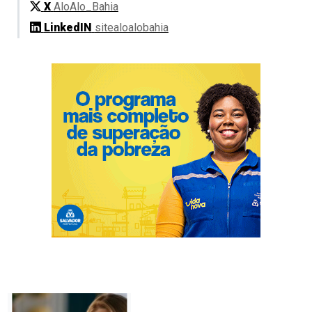
X
AloAlo_Bahia
LinkedIN
sitealoalobahia