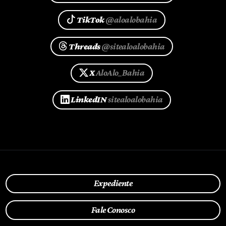
TikTok
@aloalobahia
Threads
@sitealoalobahia
X
AloAlo_Bahia
LinkedIN
sitealoalobahia
Expediente
Fale Conosco