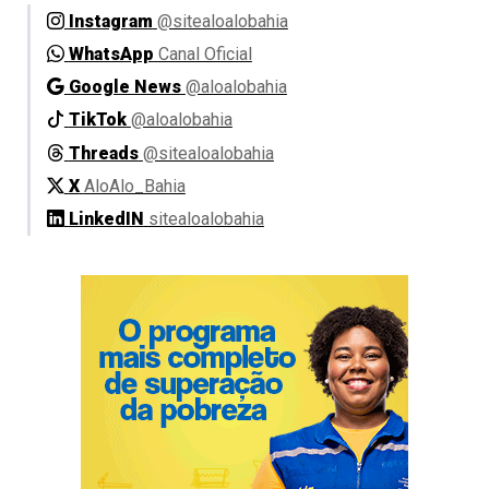
Instagram
@sitealoalobahia
WhatsApp
Canal Oficial
Google News
@aloalobahia
TikTok
@aloalobahia
Threads
@sitealoalobahia
X
AloAlo_Bahia
LinkedIN
sitealoalobahia