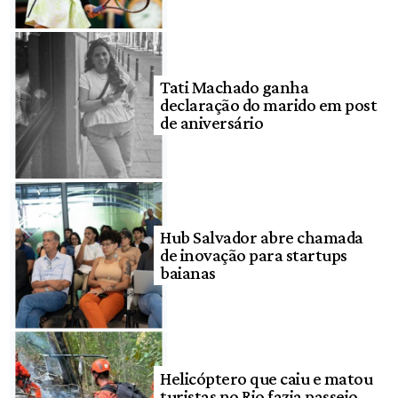
Tati Machado ganha
declaração do marido em post
de aniversário
Hub Salvador abre chamada
de inovação para startups
baianas
Helicóptero que caiu e matou
turistas no Rio fazia passeio