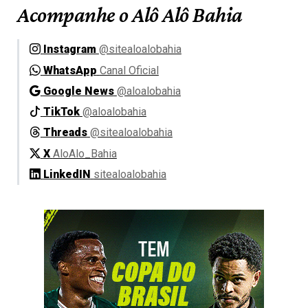
Acompanhe o Alô Alô Bahia
Instagram
@sitealoalobahia
WhatsApp
Canal Oficial
Google News
@aloalobahia
TikTok
@aloalobahia
Threads
@sitealoalobahia
X
AloAlo_Bahia
LinkedIN
sitealoalobahia