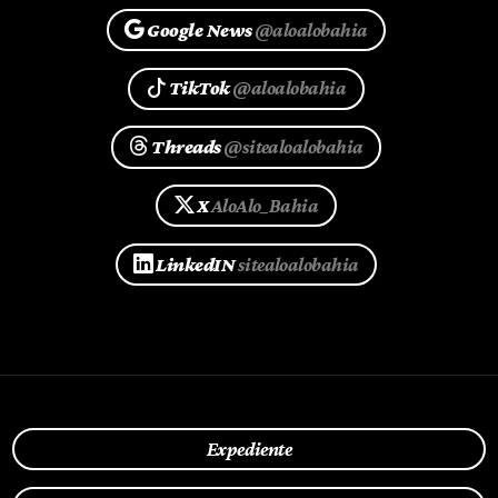
Google News
@aloalobahia
TikTok
@aloalobahia
Threads
@sitealoalobahia
X
AloAlo_Bahia
LinkedIN
sitealoalobahia
Expediente