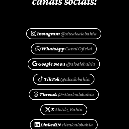
canais sociais!
Instagram
@sitealoalobahia
WhatsApp
Canal Oficial
Google News
@aloalobahia
TikTok
@aloalobahia
Threads
@sitealoalobahia
X
AloAlo_Bahia
LinkedIN
sitealoalobahia