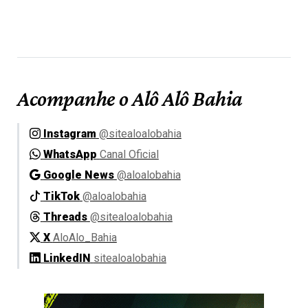
Acompanhe o Alô Alô Bahia
Instagram
@sitealoalobahia
WhatsApp
Canal Oficial
Google News
@aloalobahia
TikTok
@aloalobahia
Threads
@sitealoalobahia
X
AloAlo_Bahia
LinkedIN
sitealoalobahia