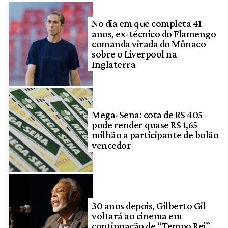
No dia em que completa 41
anos, ex-técnico do Flamengo
comanda virada do Mônaco
sobre o Liverpool na
Inglaterra
Mega-Sena: cota de R$ 405
pode render quase R$ 1,65
milhão a participante de bolão
vencedor
30 anos depois, Gilberto Gil
voltará ao cinema em
continuação de “Tempo Rei”