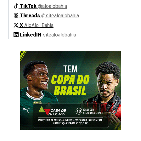
TikTok
@aloalobahia
Threads
@sitealoalobahia
X
AloAlo_Bahia
LinkedIN
sitealoalobahia