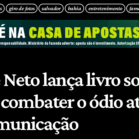
s
giro de fotos
salvador
bahia
entretenimento
fam
 Neto lança livro s
combater o ódio a
municação