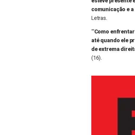
esteve presente 
comunicação e a 
Letras.
“‘
Como enfrentar o
até quando ele pr
de extrema direit
(16).