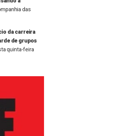
usando a
Companhia das
io da carreira
varde de grupos
ta quinta-feira