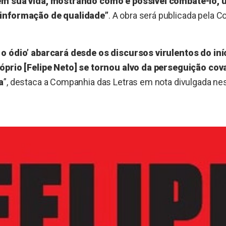
em sua vida, mostrando como é possível combatê-lo, 
informação de qualidade”
. A obra será publicada pela 
 ódio’ abarcará desde os discursos virulentos do iníc
óprio [Felipe Neto] se tornou alvo da perseguição co
a
”, destaca a Companhia das Letras em nota divulgada nes