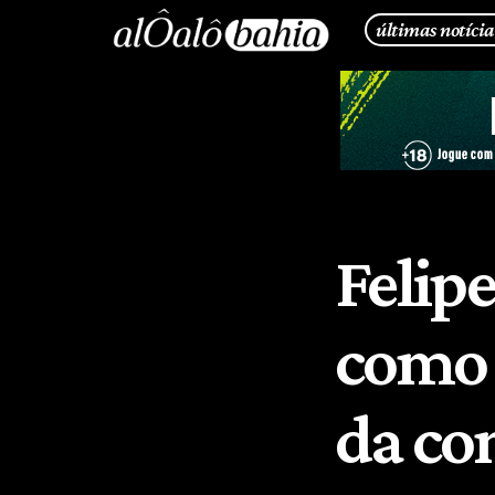
últimas notícia
Felipe
como 
da co