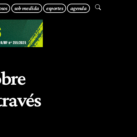
osos
sob medida
esportes
agenda
obre
través