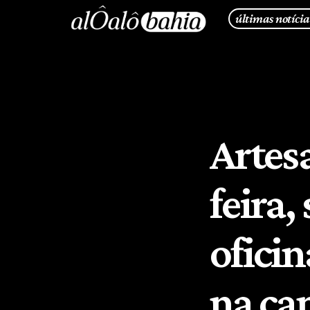
últimas notícia
Artes
feira,
oficin
na ca