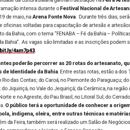
ramação intensa durante o
Festival Nacional de Artesan
 19 de maio, na
Arena Fonte Nova
.
Durante três dias, serã
e oficinas voltadas para capacitação de artesãs e artesãos
o da Bahia, com o tema “FENABA – Fé da Bahia – Políticas
da Bahia”.
As vagas são limitadas e as inscrições podem s
/bit.ly/4am7p43
.
tantes poderão percorrer as 20 rotas do artesanato, q
s de Identidade da Bahia
. Entre estas rotas, estão a dos
 Rio das Contas; do Caroá, no Piemonte do Paraguaçu; do 
; do Jiquiriçá, no Vale do Jequiriçá; da Cerâmica, na região
 Norte e no Agreste, do Pau Brasil, no Litoral Sul; do Cerrado
ha.
O público terá a oportunidade de conhecer a orige
ola, indígena, oleira, entre outras técnicas e matéria
além da Feira, também será realizado um Salão de Negócio