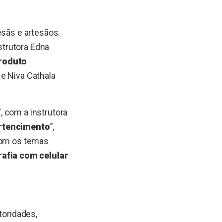
esãs e artesãos.
nstrutora Edna
produto
 e Niva Cathala
”, com a instrutora
ertencimento
”,
 com os temas
afia com celular
toridades,