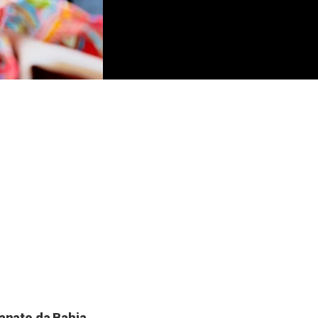
anato da Bahia
,