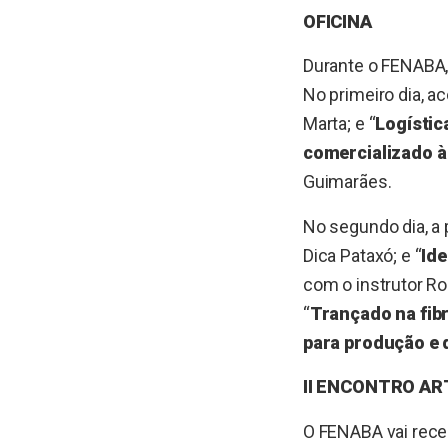
OFICINA
Durante o FENABA, 
No primeiro dia, a
Marta; e “
Logístic
comercializado à
Guimarães.
No segundo dia, a
Dica Pataxó; e “
Ide
com o instrutor Ro
“
Trançado na fibr
para produção e 
II ENCONTRO A
O FENABA vai receb