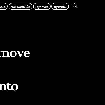
osos
sob medida
esportes
agenda
omove
ento