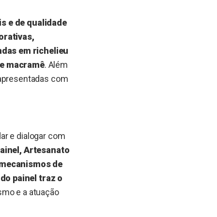
is e de qualidade
orativas,
ndas em richelieu
o e macramê
. Além
o apresentadas com
ar e dialogar com
ainel, Artesanato
 e mecanismos de
do painel traz o
ismo e a atuação