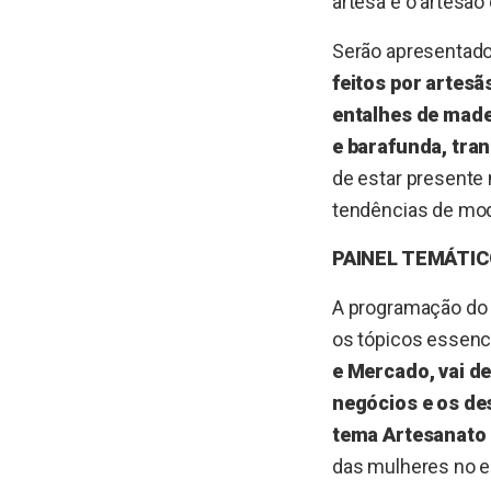
artesã e o artesão
Serão apresentado
feitos por artesã
entalhes de made
e barafunda, tra
de estar presente
tendências de mod
PAINEL TEMÁTI
A programação do 
os tópicos essenc
e Mercado, vai de
negócios e os des
tema Artesanato
das mulheres no 