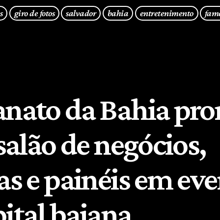
s
giro de fotos
salvador
bahia
entretenimento
fam
anato da Bahia pr
 salão de negócios,
as e painéis em ev
pital baiana