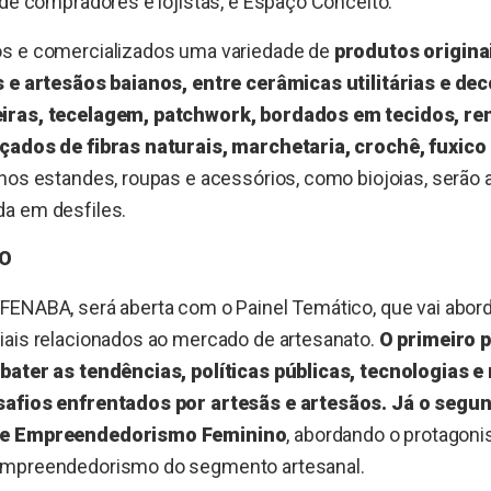
 de compradores e lojistas, e Espaço Conceito.
s e comercializados uma variedade de
produtos origina
s e artesãos baianos, entre cerâmicas utilitárias e dec
iras, tecelagem, patchwork, bordados em tecidos, re
nçados de fibras naturais, marchetaria, crochê, fuxic
 nos estandes, roupas e acessórios, como biojoias, serã
a em desfiles.
CO
FENABA, será aberta com o Painel Temático, que vai abord
iais relacionados ao mercado de artesanato.
O primeiro p
bater as tendências, políticas públicas, tecnologias
afios enfrentados por artesãs e artesãos. Já o segun
 e Empreendedorismo Feminino
, abordando o protagon
empreendedorismo do segmento artesanal.