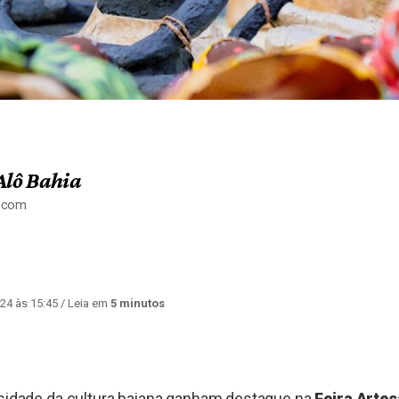
Alô Bahia
a.com
24 às 15:45
/ Leia em
5 minutos
rsidade da cultura baiana ganham destaque na
Feira Artes