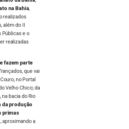
ato na Bahia
,
o realizados
, além do II
 Públicas e o
er realizadas
ue fazem parte
 Trançados, que vai
Couro, no Portal
 do Velho Chico; da
, na bacia do Rio
m da produção
s primas
s, aproximando a