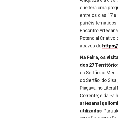
que terá uma prog
entre os dias 17 e
painéis temáticos 
Encontro Artesanat
Potencial Criativo 
através do
https:/
Na Feira, os visi
dos 27 Território
do Sertão ao Médio
do Sertão; do Sisal
Piaçava, no Litoral
Corrente; e da Pal
artesanal quilomb
utilizadas
. Para 