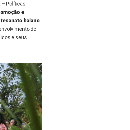
 – Políticas
promoção e
artesanato baiano
.
envolvimento do
licos e seus