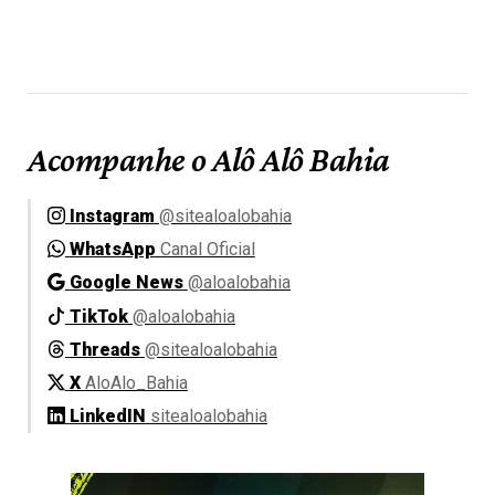
Acompanhe o Alô Alô Bahia
Instagram
@sitealoalobahia
WhatsApp
Canal Oficial
Google News
@aloalobahia
TikTok
@aloalobahia
Threads
@sitealoalobahia
X
AloAlo_Bahia
LinkedIN
sitealoalobahia