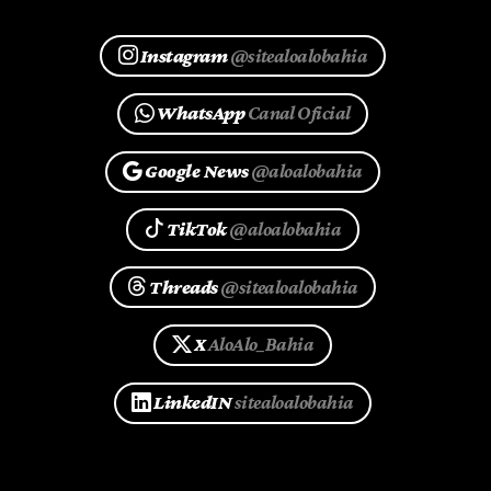
Instagram
@sitealoalobahia
WhatsApp
Canal Oficial
Google News
@aloalobahia
TikTok
@aloalobahia
Threads
@sitealoalobahia
X
AloAlo_Bahia
LinkedIN
sitealoalobahia