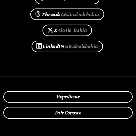
Threads
@sitealoalobahia
X
AloAlo_Bahia
LinkedIN
sitealoalobahia
Expediente
Fale Conosco