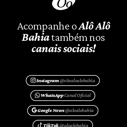
Acompanhe o
Alô Alô
Bahia
também nos
canais sociais!
Instagram
@sitealoalobahia
WhatsApp
Canal Oficial
Google News
@aloalobahia
TikTok
@aloalobahia