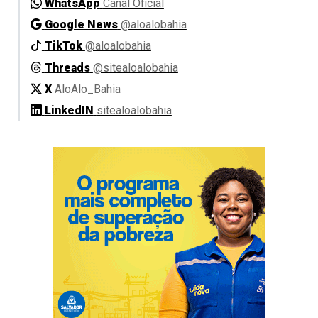
WhatsApp
Canal Oficial
Google News
@aloalobahia
TikTok
@aloalobahia
Threads
@sitealoalobahia
X
AloAlo_Bahia
LinkedIN
sitealoalobahia