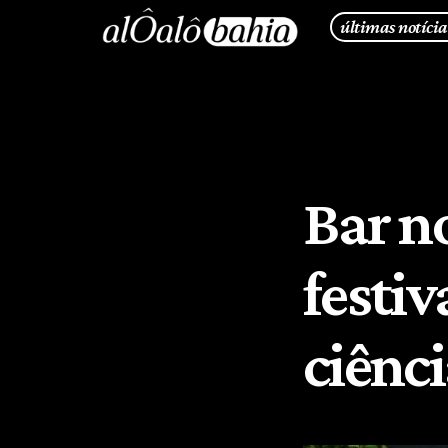
últimas notícia
Bar n
festiv
ciênc