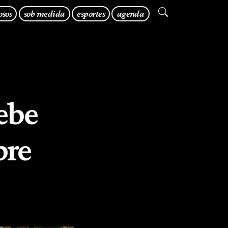
osos
sob medida
esportes
agenda
ebe
bre