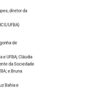
pes, diretor da
 (ICS/UFBA)
rgonha de
a e UFBA; Cláudia
dente da Sociedade
FBA; e Bruna
uz Bahia e