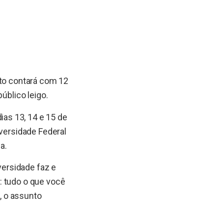
to contará com 12
úblico leigo.
dias 13, 14 e 15 de
iversidade Federal
a.
versidade faz e
: tudo o que você
5, o assunto