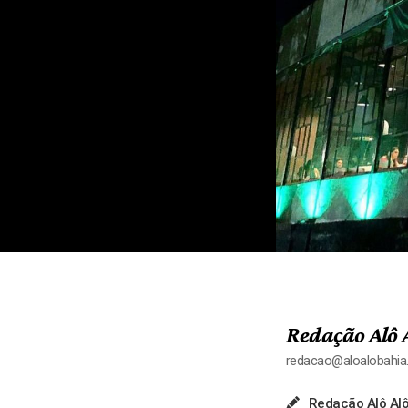
Redação Alô 
redacao@aloalobahi
Redação Alô Alô