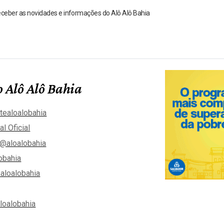
receber as novidades e informações do Alô Alô Bahia
 Alô Alô Bahia
tealoalobahia
al Oficial
@aloalobahia
obahia
aloalobahia
aloalobahia