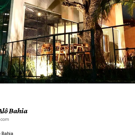
Alô Bahia
a.com
 Bahia