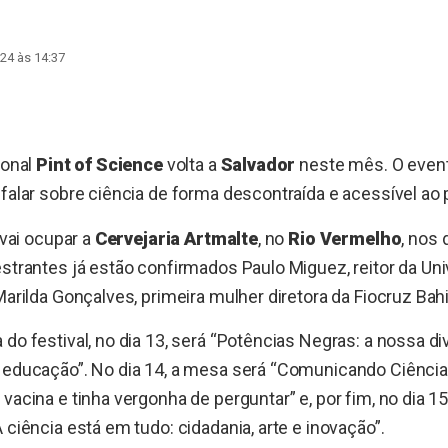
24 às 14:37
ional
Pint of Science
volta a
Salvador
neste mês. O even
 falar sobre ciência de forma descontraída e acessível ao p
 vai ocupar a
Cervejaria Artmalte
, no
Rio Vermelho
, nos 
estrantes já estão confirmados Paulo Miguez, reitor da Un
Marilda Gonçalves, primeira mulher diretora da Fiocruz Bahi
 do festival, no dia 13, será “Potências Negras: a nossa di
 educação”. No dia 14, a mesa será “Comunicando Ciência
vacina e tinha vergonha de perguntar” e, por fim, no dia 1
 ciência está em tudo: cidadania, arte e inovação”.