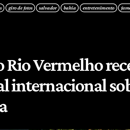
s
giro de fotos
salvador
bahia
entretenimento
fam
o Rio Vermelho rec
al internacional so
ia