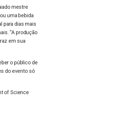
emiado mestre
arou uma bebida
al para dias mais
nais. “A produção
traz em sua
eber o público de
es do evento só
nt of Science