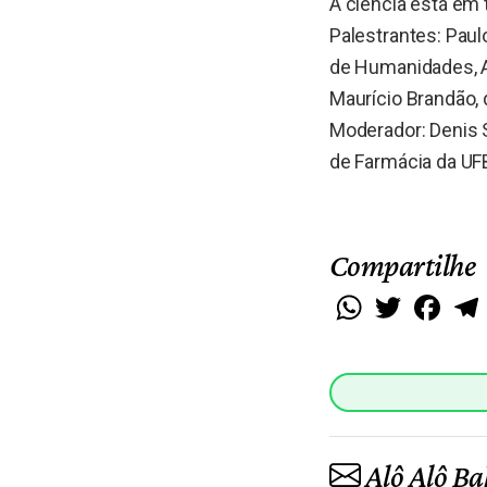
A ciência está em 
Palestrantes: Paul
de Humanidades, A
Maurício Brandão, 
Moderador: Denis S
de Farmácia da UF
Compartilhe
WhatsApp
Twitter
Faceb
Alô Alô Ba