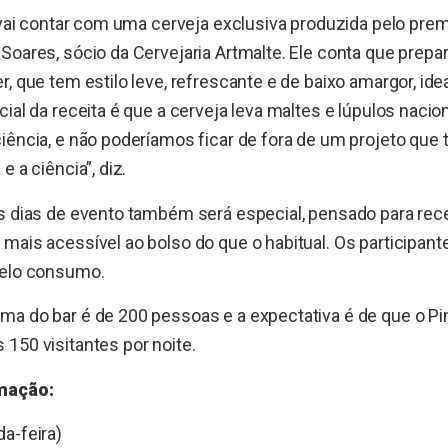
’ vai contar com uma cerveja exclusiva produzida pelo pr
Soares, sócio da Cervejaria Artmalte. Ele conta que prep
, que tem estilo leve, refrescante e de baixo amargor, ide
cial da receita é que a cerveja leva maltes e lúpulos nacio
iência, e não poderíamos ficar de fora de um projeto que 
e a ciência”, diz.
s dias de evento também será especial, pensado para rec
mais acessível ao bolso do que o habitual. Os participant
pelo consumo.
a do bar é de 200 pessoas e a expectativa é de que o Pi
150 visitantes por noite.
mação:
a-feira)