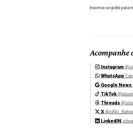
Inscreva-se grátis para 
Acompanhe o
Instagram
@si
WhatsApp
Can
Google News
TikTok
@aloal
Threads
@site
X
AloAlo_Bahia
LinkedIN
site