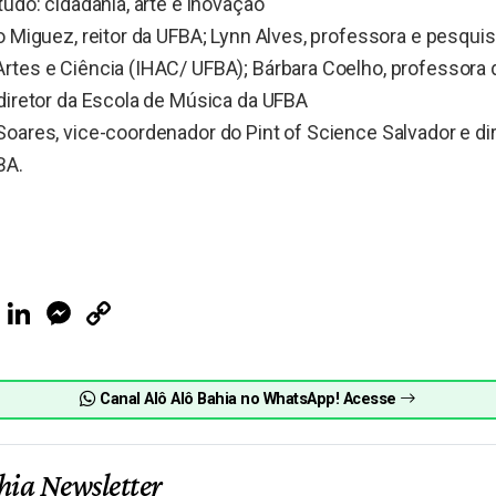
tudo: cidadania, arte e inovação
o Miguez, reitor da UFBA; Lynn Alves, professora e pesquis
rtes e Ciência (IHAC/ UFBA); Bárbara Coelho, professora
diretor da Escola de Música da UFBA
oares, vice-coordenador do Pint of Science Salvador e di
BA.
ook
Telegram
LinkedIn
Messenger
Copy
Link
Canal Alô Alô Bahia no WhatsApp! Acesse
hia Newsletter