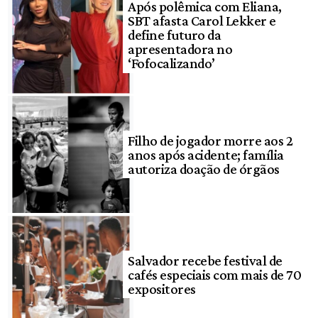
Após polêmica com Eliana,
SBT afasta Carol Lekker e
define futuro da
apresentadora no
‘Fofocalizando’
Filho de jogador morre aos 2
anos após acidente; família
autoriza doação de órgãos
Salvador recebe festival de
cafés especiais com mais de 70
expositores