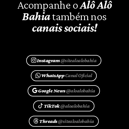
Acompanhe o
Alô Alô
Bahia
também nos
canais sociais!
Instagram
@sitealoalobahia
WhatsApp
Canal Oficial
Google News
@aloalobahia
TikTok
@aloalobahia
Threads
@sitealoalobahia