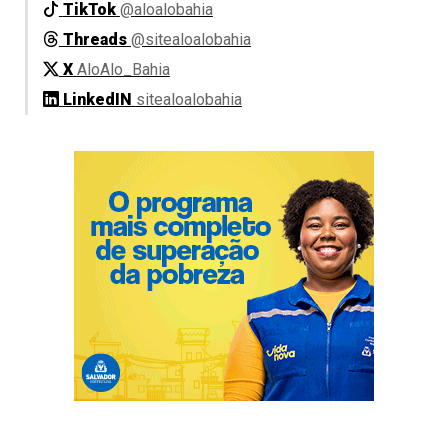
TikTok
@aloalobahia
Threads
@sitealoalobahia
X
AloAlo_Bahia
LinkedIN
sitealoalobahia