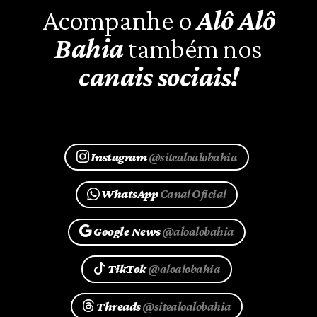
Acompanhe o
Alô Alô
Bahia
também nos
canais sociais!
Instagram
@sitealoalobahia
WhatsApp
Canal Oficial
Google News
@aloalobahia
TikTok
@aloalobahia
Threads
@sitealoalobahia