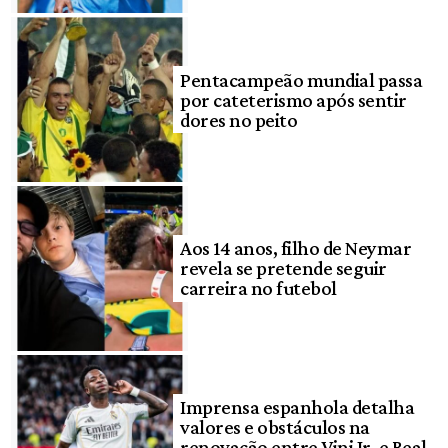
Pentacampeão mundial passa
por cateterismo após sentir
dores no peito
Aos 14 anos, filho de Neymar
revela se pretende seguir
carreira no futebol
Imprensa espanhola detalha
valores e obstáculos na
renovação entre Vini Jr. e Real