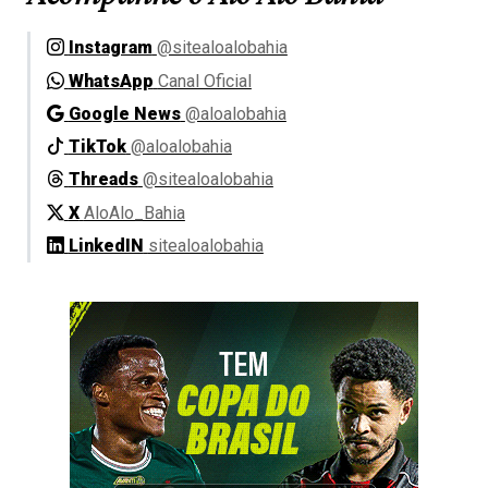
Instagram
@sitealoalobahia
WhatsApp
Canal Oficial
Google News
@aloalobahia
TikTok
@aloalobahia
Threads
@sitealoalobahia
X
AloAlo_Bahia
LinkedIN
sitealoalobahia