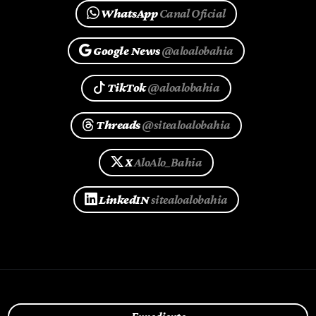
WhatsApp
Canal Oficial
Google News
@aloalobahia
TikTok
@aloalobahia
Threads
@sitealoalobahia
X
AloAlo_Bahia
LinkedIN
sitealoalobahia