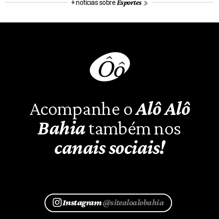
Esportes
+ notícias sobre
Acompanhe o
Alô Alô
Bahia
também nos
canais sociais!
Instagram
@sitealoalobahia