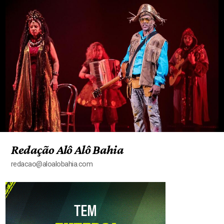
Redação Alô Alô Bahia
redacao@aloalobahia.com