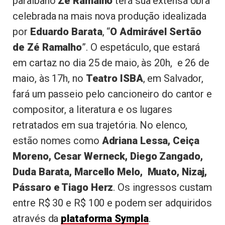
paraibano
Zé Ramalho
terá sua extensa obra
celebrada na mais nova produção idealizada
por
Eduardo Barata
, “
O Admirável Sertão
de Zé Ramalho
”. O espetáculo, que estará
em cartaz no dia 25 de maio, às 20h, e 26 de
maio, às 17h, no
Teatro ISBA
, em Salvador,
fará um passeio pelo cancioneiro do cantor e
compositor, a literatura e os lugares
retratados em sua trajetória. No elenco,
estão nomes como
Adriana Lessa, Ceiça
Moreno, Cesar Werneck, Diego Zangado,
Duda Barata, Marcello Melo,
Muato, Nizaj,
Pássaro e Tiago Herz
. Os ingressos custam
entre R$ 30 e R$ 100 e podem ser adquiridos
através da
plataforma Sympla
.