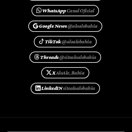
WhatsApp
Canal Oficial
Google News
@aloalobahia
TikTok
@aloalobahia
Threads
@sitealoalobahia
X
AloAlo_Bahia
LinkedIN
sitealoalobahia