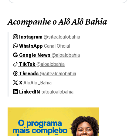
Acompanhe o Alô Alô Bahia
Instagram
@sitealoalobahia
WhatsApp
Canal Oficial
Google News
@aloalobahia
TikTok
@aloalobahia
Threads
@sitealoalobahia
X
AloAlo_Bahia
LinkedIN
sitealoalobahia