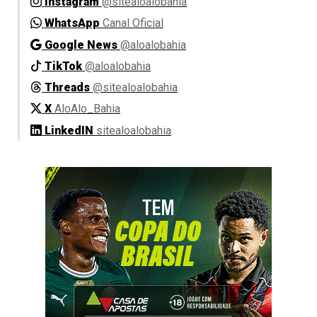
Instagram
@sitealoalobahia
WhatsApp
Canal Oficial
Google News
@aloalobahia
TikTok
@aloalobahia
Threads
@sitealoalobahia
X
AloAlo_Bahia
LinkedIN
sitealoalobahia