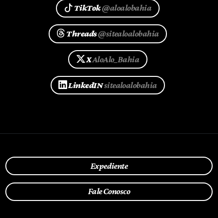
TikTok
@aloalobahia
Threads
@sitealoalobahia
X
AloAlo_Bahia
LinkedIN
sitealoalobahia
Expediente
Fale Conosco