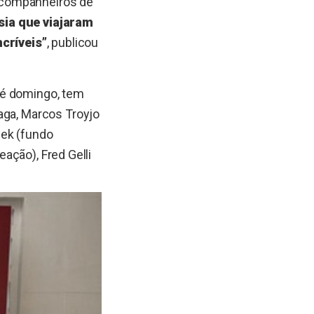
 companheiros de
sia que viajaram
ncríveis”
, publicou
té domingo, tem
aga, Marcos Troyjo
nek (fundo
eação), Fred Gelli