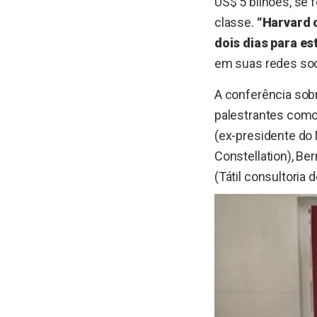
US$ 5 bilhões, se
classe.
“Harvard 
dois dias para est
em suas redes soc
A conferência sob
palestrantes como 
(ex-presidente do 
Constellation), Ber
(Tátil consultoria 