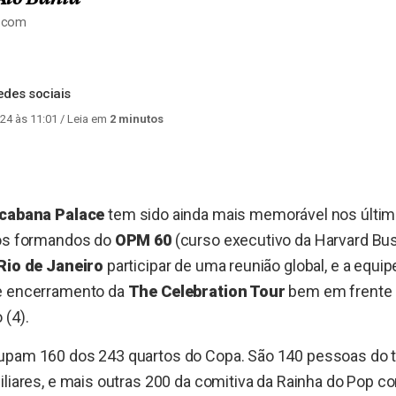
a.com
des sociais
24 às 11:01
/ Leia em
2 minutos
cabana Palace
tem sido ainda mais memorável nos últimos
 os formandos do
OPM 60
(curso executivo da Harvard Bus
Rio de Janeiro
participar de uma reunião global, e a equi
e encerramento da
The Celebration Tour
bem em frente a
 (4).
upam 160 dos 243 quartos do Copa. São 140 pessoas do t
iliares, e mais outras 200 da comitiva da Rainha do Pop c