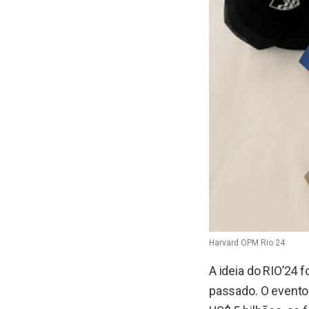
Harvard OPM Rio 24
A ideia do RIO’24 f
passado. O evento