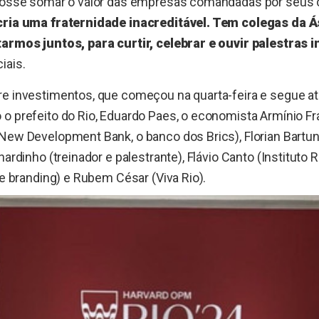
 fosse somar o valor das empresas comandadas por seus
cria uma fraternidade inacreditável. Tem colegas da Á
armos juntos, para curtir, celebrar e ouvir palestras i
iais.
re investimentos, que começou na quarta-feira e segue a
o prefeito do Rio, Eduardo Paes, o economista Armínio Fr
New Development Bank, o banco dos Brics), Florian Bartu
nardinho (treinador e palestrante), Flávio Canto (Instituto R
de branding) e Rubem César (Viva Rio).