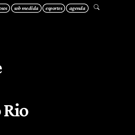
osos
sob medida
esportes
agenda
e
 Rio