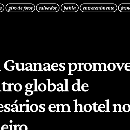
s
giro de fotos
salvador
bahia
entretenimento
fam
 Guanaes promov
tro global de
sários em hotel no
eiro