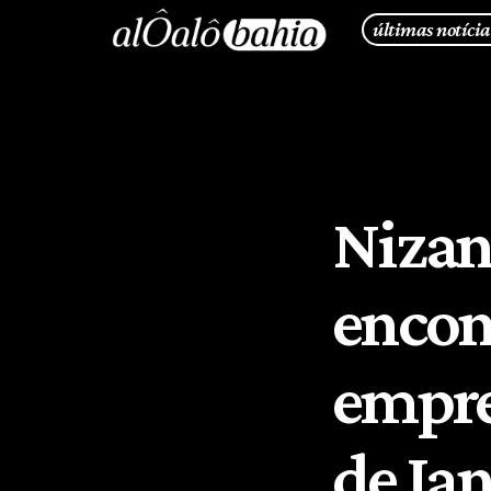
últimas notícia
Nizan
encon
empre
de Jan