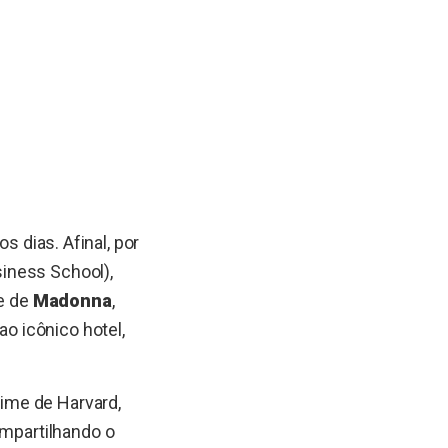
 dias. Afinal, por
iness School),
pe de
Madonna
,
o icônico hotel,
ime de Harvard,
ompartilhando o