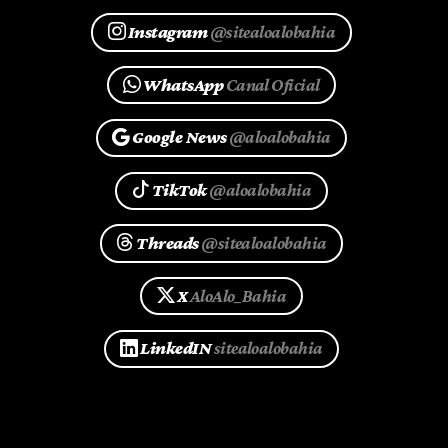
Instagram
@sitealoalobahia
WhatsApp
Canal Oficial
Google News
@aloalobahia
TikTok
@aloalobahia
Threads
@sitealoalobahia
X
AloAlo_Bahia
LinkedIN
sitealoalobahia