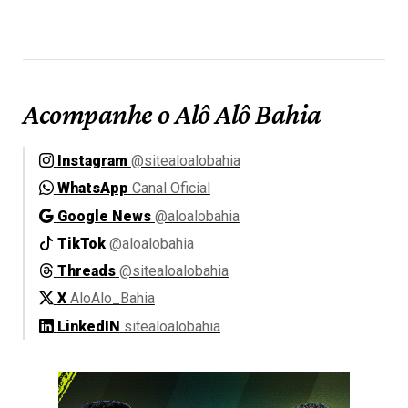
Acompanhe o Alô Alô Bahia
Instagram
@sitealoalobahia
WhatsApp
Canal Oficial
Google News
@aloalobahia
TikTok
@aloalobahia
Threads
@sitealoalobahia
X
AloAlo_Bahia
LinkedIN
sitealoalobahia