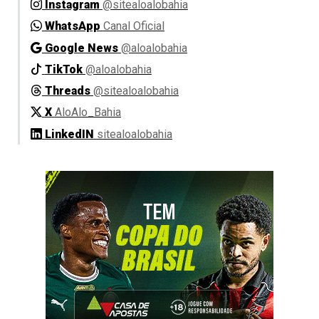
Instagram
@sitealoalobahia
WhatsApp
Canal Oficial
Google News
@aloalobahia
TikTok
@aloalobahia
Threads
@sitealoalobahia
X
AloAlo_Bahia
LinkedIN
sitealoalobahia