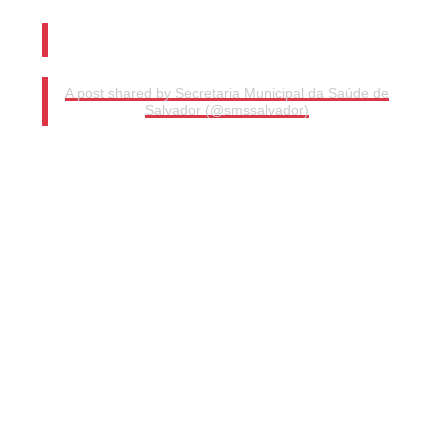
A post shared by Secretaria Municipal da Saúde de
Salvador (@smssalvador)