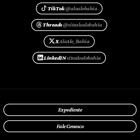
TikTok
@aloalobahia
Threads
@sitealoalobahia
X
AloAlo_Bahia
LinkedIN
sitealoalobahia
Expediente
Fale Conosco