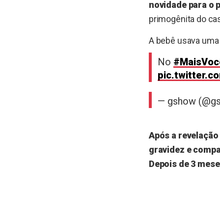
novidade para o p
primogênita do ca
A bebê usava uma 
No
#MaisVoc
pic.twitter
— gshow (@g
Após a revelação 
gravidez e compa
Depois de 3 meses