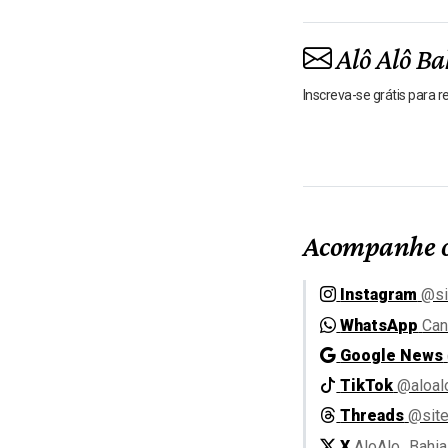
Alô Alô Ba
Inscreva-se grátis para 
Acompanhe o
Instagram
@si
WhatsApp
Can
Google News
TikTok
@aloal
Threads
@site
X
AloAlo_Bahia