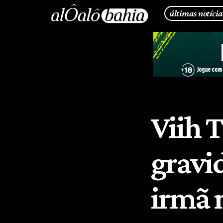
últimas notícia
Viih 
gravi
irmã 