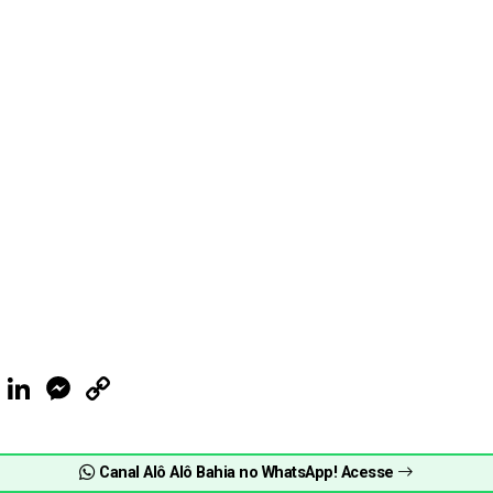
ook
Telegram
LinkedIn
Messenger
Copy
Link
Canal Alô Alô Bahia no WhatsApp! Acesse