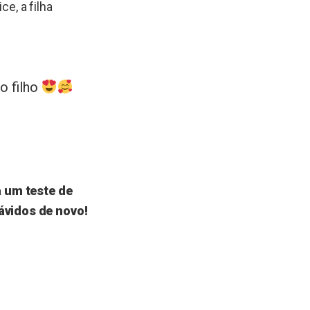
ce, a filha
o filho
a um teste de
ávidos de novo!