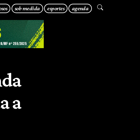
osos
sob medida
esportes
agenda
nda
a a