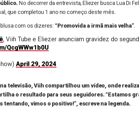
úblico.
No decorrer da entrevista, Eliezer busca Lua Di Feli
sal, que completou 1 ano no começo deste mês.
blusa com os dizeres:
“Promovida a irmã mais velha”
.
ê
, Viih Tube e Eliezer anunciam gravidez do segund
.com/QcgWWw1b0U
show)
April 29, 2024
na televisão, Viih compartilhou um vídeo, onde realiz
rtilha o resultado para seus seguidores. “Estamos gr
 tentando, vimos o positivo!”, escreve na legenda.