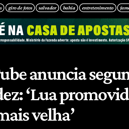
s
giro de fotos
salvador
bahia
entretenimento
fam
Tube anuncia segu
dez: ‘Lua promovid
mais velha’