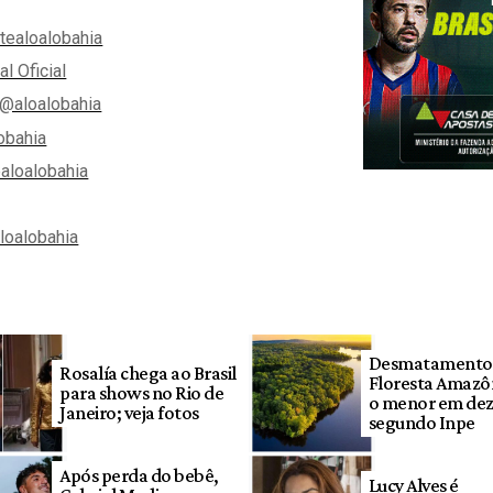
tealoalobahia
al Oficial
@aloalobahia
obahia
aloalobahia
aloalobahia
Desmatamento
Rosalía chega ao Brasil
Floresta Amazôn
para shows no Rio de
o menor em dez
Janeiro; veja fotos
segundo Inpe
Após perda do bebê,
Lucy Alves é