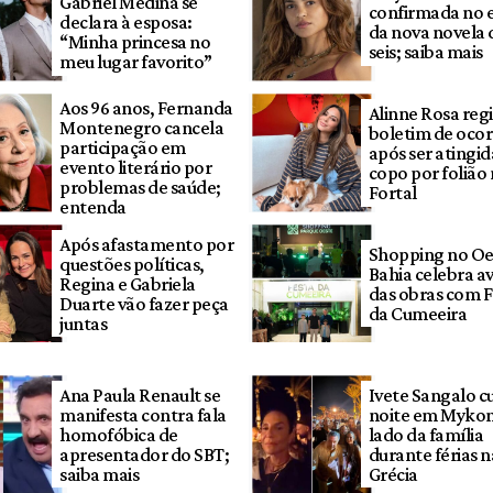
Gabriel Medina se
confirmada no 
declara à esposa:
da nova novela 
“Minha princesa no
seis; saiba mais
meu lugar favorito”
Aos 96 anos, Fernanda
Alinne Rosa regi
Montenegro cancela
boletim de ocor
participação em
após ser atingi
evento literário por
copo por folião
problemas de saúde;
Fortal
entenda
Após afastamento por
Shopping no Oe
questões políticas,
Bahia celebra a
Regina e Gabriela
das obras com F
Duarte vão fazer peça
da Cumeeira
juntas
Ana Paula Renault se
Ivete Sangalo c
manifesta contra fala
noite em Mykon
homofóbica de
lado da família
apresentador do SBT;
durante férias n
saiba mais
Grécia