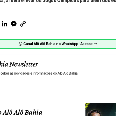
sa, a ideia é levar os Jogos Olímpicos para além dos e
ook
Telegram
LinkedIn
Messenger
Copy
Link
Canal Alô Alô Bahia no WhatsApp! Acesse
hia Newsletter
receber as novidades e informações do Alô Alô Bahia
 Alô Alô Bahia