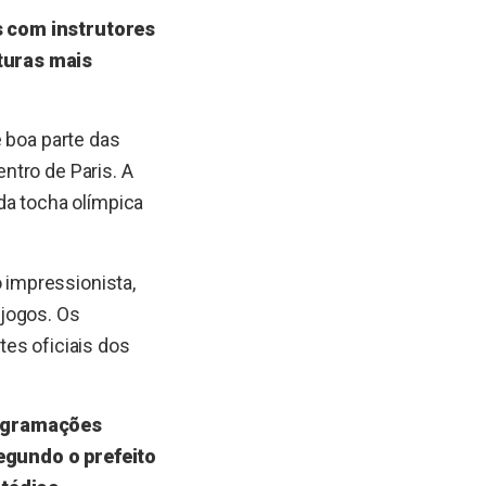
s com instrutores
turas mais
 boa parte das
ntro de Paris. A
da tocha olímpica
 impressionista,
 jogos. Os
es oficiais dos
rogramações
egundo o prefeito