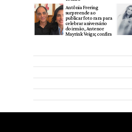
Antônia Frering
surpreende ao
publicar foto rara para
celebrar aniversário
do irmão, Antenor
Mayrink Veiga; confira