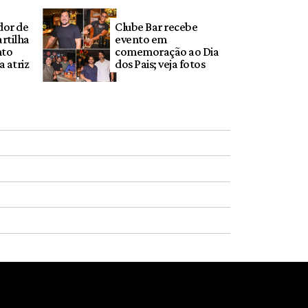
dor de
Clube Bar recebe
rtilha
evento em
nto
comemoração ao Dia
 atriz
dos Pais; veja fotos