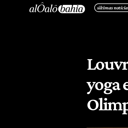
últimas notícia
Louvre
yoga 
Olimp