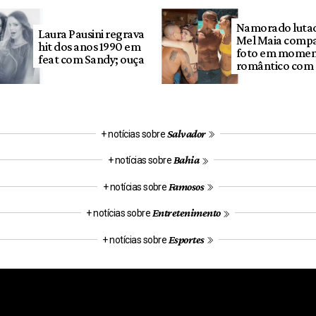
Namorado luta
Laura Pausini regrava
Mel Maia compa
hit dos anos 1990 em
foto em mome
feat com Sandy; ouça
romântico com a
Salvador
+ notícias sobre
Bahia
+ notícias sobre
Famosos
+ notícias sobre
Entretenimento
+ notícias sobre
Esportes
+ notícias sobre