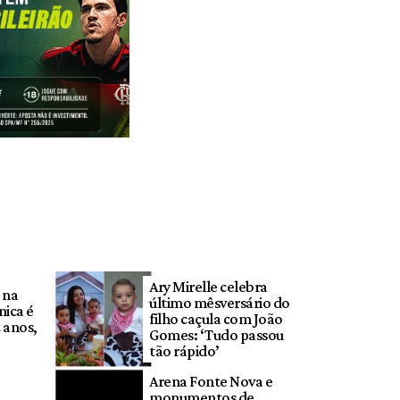
Ary Mirelle celebra
 na
último mêsversário do
ica é
filho caçula com João
 anos,
Gomes: ‘Tudo passou
tão rápido’
Arena Fonte Nova e
monumentos de