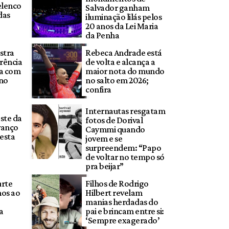
elenco
Salvador ganham
das
iluminação lilás pelos
20 anos da Lei Maria
da Penha
stra
Rebeca Andrade está
rência
de volta e alcança a
da com
maior nota do mundo
 no
no salto em 2026;
confira
Internautas resgatam
ste da
fotos de Dorival
vanço
Caymmi quando
esta
jovem e se
surpreendem: “Papo
de voltar no tempo só
pra beijar”
urte
Filhos de Rodrigo
os ao
Hilbert revelam
manias herdadas do
a
pai e brincam entre si:
‘Sempre exagerado’