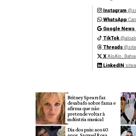
Instagram
@si
WhatsApp
Can
Google News
TikTok
@aloal
Threads
@site
X
AloAlo_Bahia
LinkedIN
site
Britney Spears faz
desabafo sobre fama e
afirma que não
pretende voltar à
indústria musical
Dia dos pais: aos 60
anos, Samuel Rosa