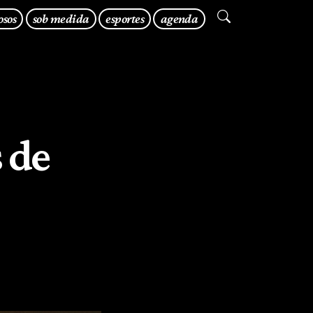
osos
sob medida
esportes
agenda
 de