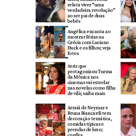
relata viver “uma
verdadeira revolução”
ao ser pai de duas
bebês
Angélica encanta ao
mostrar férias na
Grécia com Luciano
Huck e os filhos; veja
fotos
Atriz que
protagonizou Turma
da Mônica nos
cinemas vai estrelar
nas novelas como filha
de vilã; saiba mais
Arraiá de Neymar e
Bruna Biancardi tem
decoração temática,
comidas típicas e
prendas de luxo;
confira