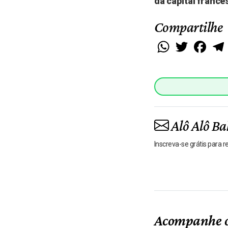
da capital france
Compartilhe
WhatsApp
Twitter
Faceb
Alô Alô Ba
Inscreva-se grátis para 
Acompanhe o