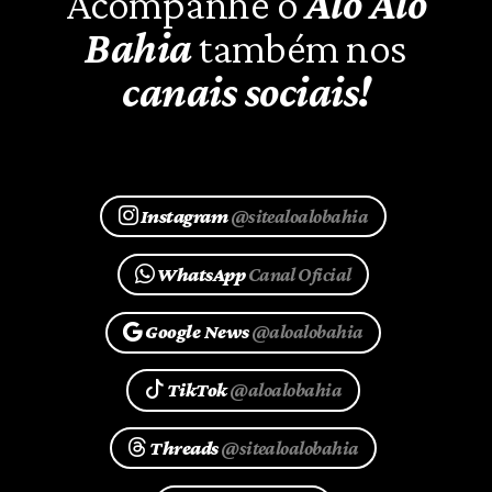
Acompanhe o
Alô Alô
Bahia
também nos
canais sociais!
Instagram
@sitealoalobahia
WhatsApp
Canal Oficial
Google News
@aloalobahia
TikTok
@aloalobahia
Threads
@sitealoalobahia