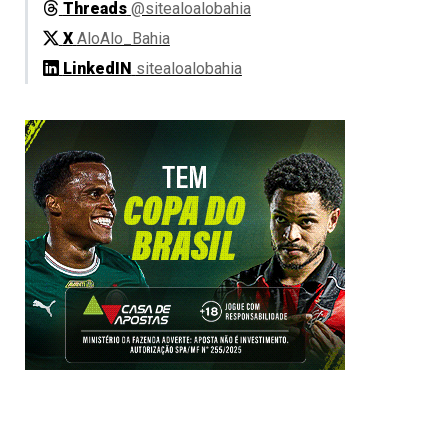
Threads
@sitealoalobahia
X
AloAlo_Bahia
LinkedIN
sitealoalobahia