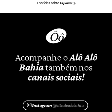
Esportes
+ notícias sobre
Acompanhe o
Alô Alô
Bahia
também nos
canais sociais!
Instagram
@sitealoalobahia