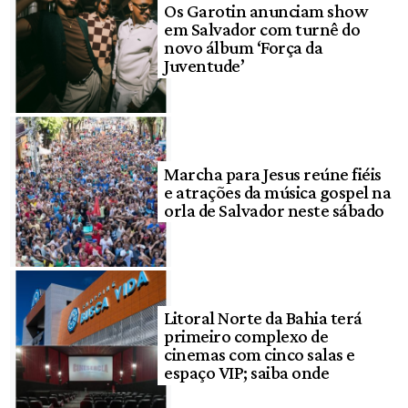
Os Garotin anunciam show
em Salvador com turnê do
novo álbum ‘Força da
Juventude’
Marcha para Jesus reúne fiéis
e atrações da música gospel na
orla de Salvador neste sábado
Litoral Norte da Bahia terá
primeiro complexo de
cinemas com cinco salas e
espaço VIP; saiba onde