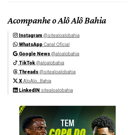
Acompanhe o Alô Alô Bahia
Instagram
@sitealoalobahia
WhatsApp
Canal Oficial
Google News
@aloalobahia
TikTok
@aloalobahia
Threads
@sitealoalobahia
X
AloAlo_Bahia
LinkedIN
sitealoalobahia