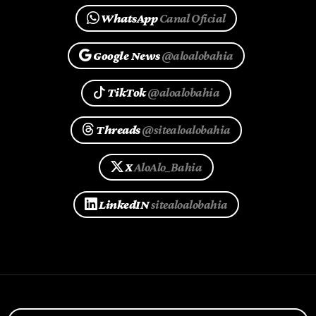
WhatsApp
Canal Oficial
Google News
@aloalobahia
TikTok
@aloalobahia
Threads
@sitealoalobahia
X
AloAlo_Bahia
LinkedIN
sitealoalobahia