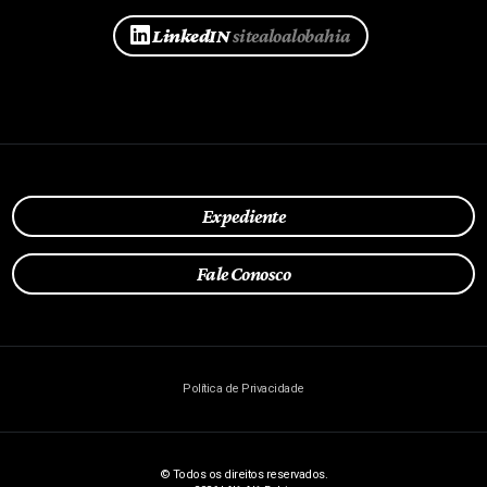
Google News
@aloalobahia
TikTok
@aloalobahia
Threads
@sitealoalobahia
X
AloAlo_Bahia
LinkedIN
sitealoalobahia
Expediente