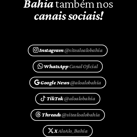
Acompanhe o
Alô Alô
Bahia
também nos
canais sociais!
Instagram
@sitealoalobahia
WhatsApp
Canal Oficial