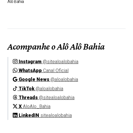
Alô Bahia
Acompanhe o Alô Alô Bahia
Instagram
@sitealoalobahia
WhatsApp
Canal Oficial
Google News
@aloalobahia
TikTok
@aloalobahia
Threads
@sitealoalobahia
X
AloAlo_Bahia
LinkedIN
sitealoalobahia