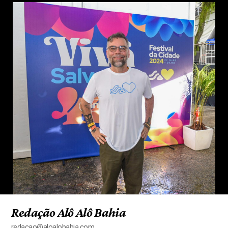
Redação Alô Alô Bahia
redacao@aloalobahia.com