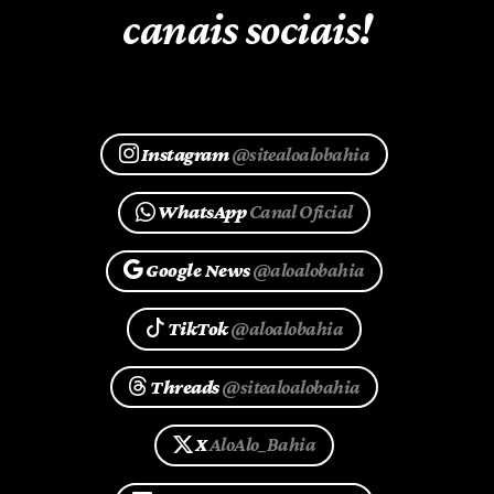
canais sociais!
Instagram
@sitealoalobahia
WhatsApp
Canal Oficial
Google News
@aloalobahia
TikTok
@aloalobahia
Threads
@sitealoalobahia
X
AloAlo_Bahia