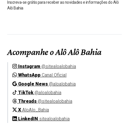
Inscreva-se grátis para receber as novidades e informações do Alô
Alô Bahia
Acompanhe o Alô Alô Bahia
Instagram
@sitealoalobahia
WhatsApp
Canal Oficial
Google News
@aloalobahia
TikTok
@aloalobahia
Threads
@sitealoalobahia
X
AloAlo_Bahia
LinkedIN
sitealoalobahia