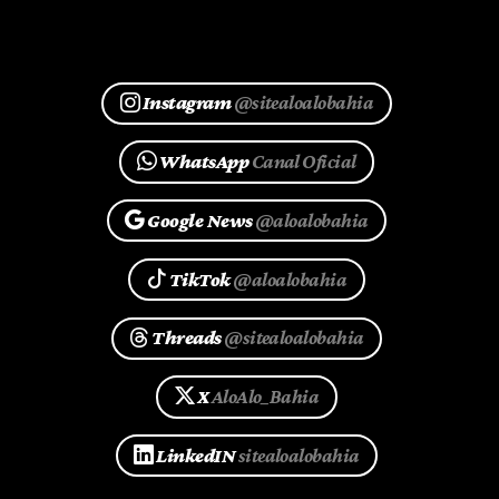
Instagram
@sitealoalobahia
WhatsApp
Canal Oficial
Google News
@aloalobahia
TikTok
@aloalobahia
Threads
@sitealoalobahia
X
AloAlo_Bahia
LinkedIN
sitealoalobahia