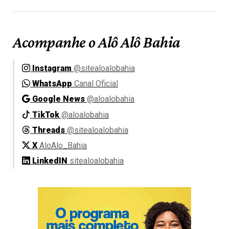
Acompanhe o Alô Alô Bahia
Instagram
@sitealoalobahia
WhatsApp
Canal Oficial
Google News
@aloalobahia
TikTok
@aloalobahia
Threads
@sitealoalobahia
X
AloAlo_Bahia
LinkedIN
sitealoalobahia