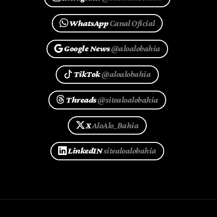
WhatsApp
Canal Oficial
Google News
@aloalobahia
TikTok
@aloalobahia
Threads
@sitealoalobahia
X
AloAlo_Bahia
LinkedIN
sitealoalobahia