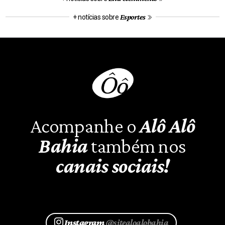
Esportes
+ notícias sobre
Acompanhe o
Alô Alô
Bahia
também nos
canais sociais!
Instagram
@sitealoalobahia