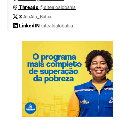
Threads
@sitealoalobahia
X
AloAlo_Bahia
LinkedIN
sitealoalobahia