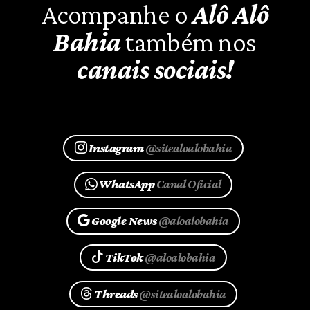
Acompanhe o
Alô Alô
Bahia
também nos
canais sociais!
Instagram
@sitealoalobahia
WhatsApp
Canal Oficial
Google News
@aloalobahia
TikTok
@aloalobahia
Threads
@sitealoalobahia