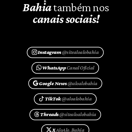
Bahia
também nos
canais sociais!
Instagram
@sitealoalobahia
WhatsApp
Canal Oficial
Google News
@aloalobahia
TikTok
@aloalobahia
Threads
@sitealoalobahia
X
AloAlo_Bahia