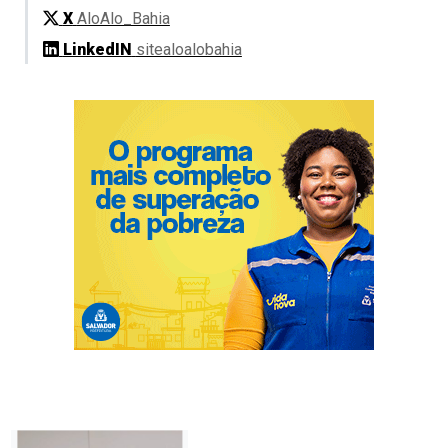
X
AloAlo_Bahia
LinkedIN
sitealoalobahia