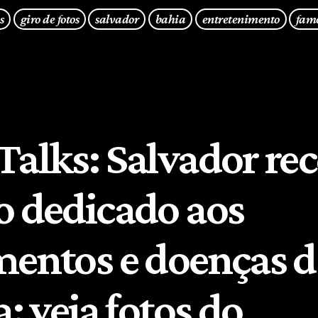
s
giro de fotos
salvador
bahia
entretenimento
fam
Talks: Salvador re
o dedicado aos
mentos e doenças d
a; veja fotos do