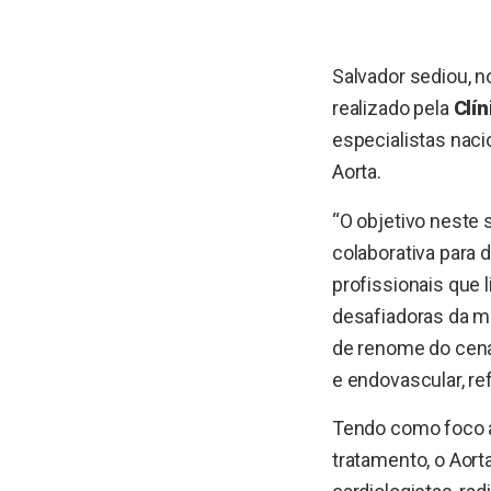
Salvador sediou, n
realizado pela
Clín
especialistas naci
Aorta.
“O objetivo neste
colaborativa para 
profissionais que
desafiadoras da me
de renome do cenár
e endovascular, re
Tendo como foco a
tratamento, o Aort