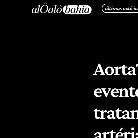
últimas notícia
Aorta
event
trata
artéri