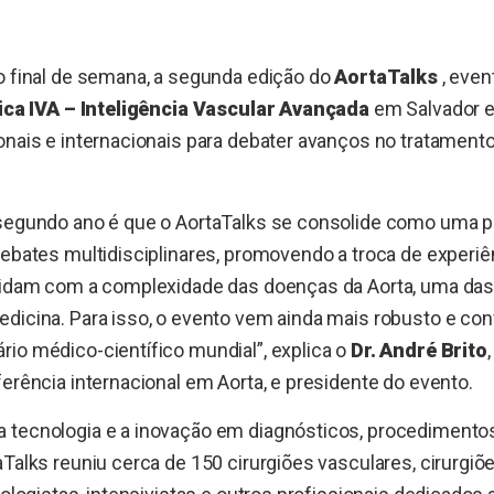
o final de semana, a segunda edição do
AortaTalks
, even
ica IVA – Inteligência Vascular Avançada
em Salvador e
onais e internacionais para debater avanços no tratamen
 segundo ano é que o AortaTalks se consolide como uma pl
debates multidisciplinares, promovendo a troca de experiê
 lidam com a complexidade das doenças da Aorta, uma das
dicina. Para isso, o evento vem ainda mais robusto e con
io médico-científico mundial”, explica o
Dr. André Brito
ferência internacional em Aorta, e presidente do evento.
 tecnologia e a inovação em diagnósticos, procedimentos
aTalks reuniu cerca de 150 cirurgiões vasculares, cirurgiõ