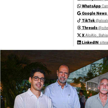
WhatsApp
Can
Google News
TikTok
@aloal
Threads
@site
X
AloAlo_Bahia
LinkedIN
site