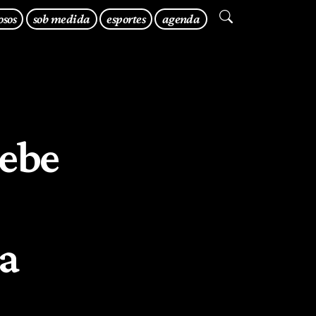
osos
sob medida
esportes
agenda
cebe
a