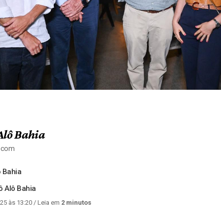
Alô Bahia
a.com
 Bahia
lô Alô Bahia
25 às 13:20
/ Leia em
2 minutos