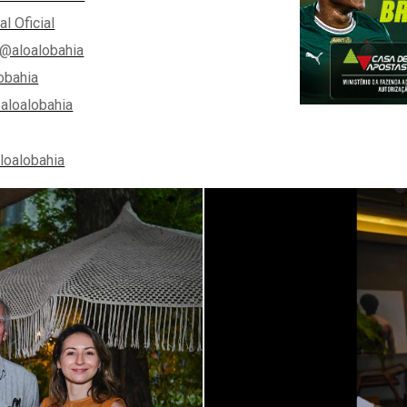
al Oficial
@aloalobahia
obahia
aloalobahia
aloalobahia