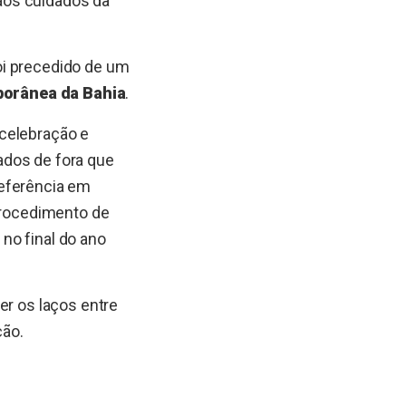
 aos cuidados da
foi precedido de um
orânea da Bahia
.
 celebração e
ados de fora que
referência em
 procedimento de
no final do ano
er os laços entre
ção.