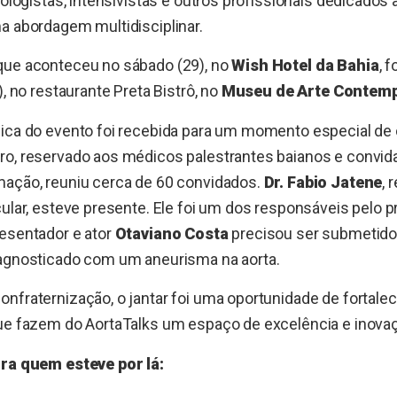
diologistas, intensivistas e outros profissionais dedicados
a abordagem multidisciplinar.
que aconteceu no sábado (29), no
Wish Hotel da Bahia
, 
), no restaurante Preta Bistrô, no
Museu de Arte Contemp
fica do evento foi recebida para um momento especial de
ro, reservado aos médicos palestrantes baianos e convid
mação, reuniu cerca de 60 convidados.
Dr. Fabio Jatene
, 
cular, esteve presente. Ele foi um dos responsáveis pelo
resentador e ator
Otaviano Costa
precisou ser submetido 
iagnosticado com um aneurisma na aorta.
nfraternização, o jantar foi uma oportunidade de fortalec
que fazem do AortaTalks um espaço de excelência e inova
ira quem esteve por lá: