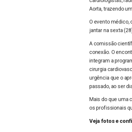
cardiologistas, ra
Aorta, trazendo um
O evento médico, 
jantar na sexta (28
A comissão cientí
conexão. O encont
integram a progra
cirurgia cardiovas
urgência que o ap
passado, ao ser d
Mais do que uma co
os profissionais 
Veja fotos e conf