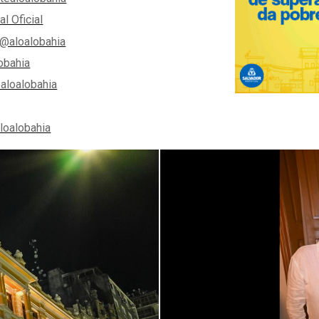
al Oficial
@aloalobahia
obahia
aloalobahia
aloalobahia