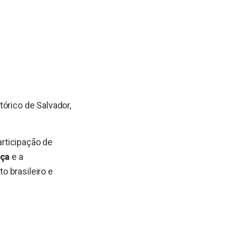
stórico de Salvador,
rticipação de
oça
e a
to brasileiro e