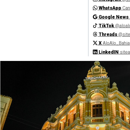
WhatsApp
Can
Google News
TikTok
@aloal
Threads
@site
X
AloAlo_Bahia
LinkedIN
site