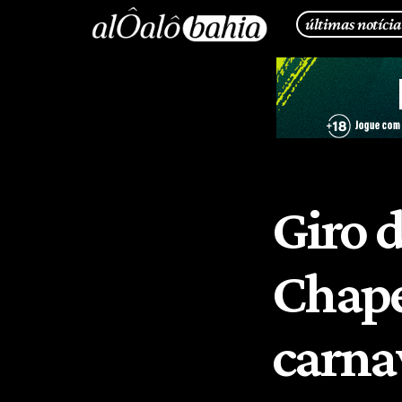
últimas notícia
Giro d
Chapé
carna