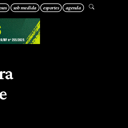
osos
sob medida
esportes
agenda
ra
e