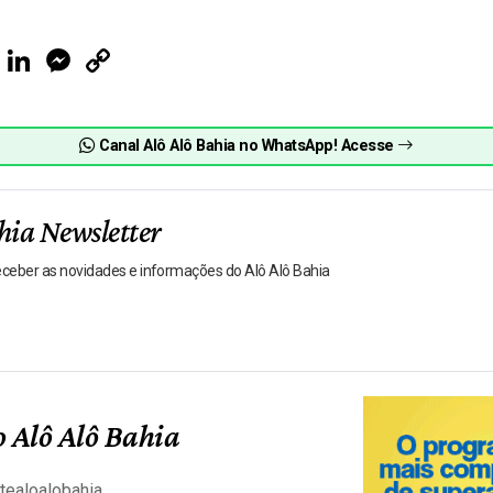
ook
Telegram
LinkedIn
Messenger
Copy
Link
Canal Alô Alô Bahia no WhatsApp! Acesse
hia Newsletter
receber as novidades e informações do Alô Alô Bahia
 Alô Alô Bahia
tealoalobahia