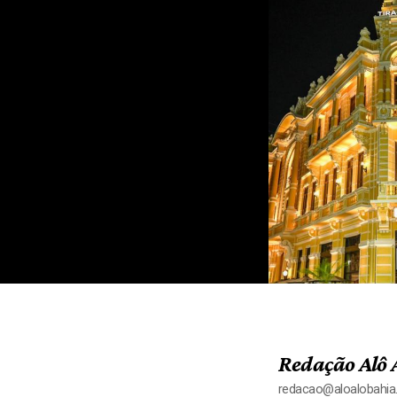
Redação Alô 
redacao@aloalobahi