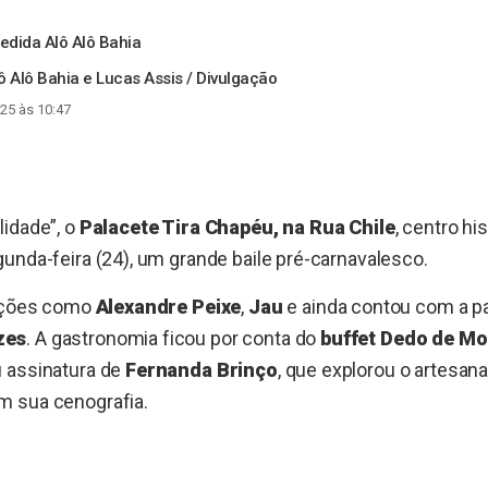
dida Alô Alô Bahia
lô Alô Bahia e Lucas Assis / Divulgação
25 às 10:47
lidade”, o
Palacete Tira Chapéu, na Rua Chile
, centro hi
unda-feira (24), um grande baile pré-carnavalesco.
rações como
Alexandre Peixe
,
Jau
e ainda contou com a pa
zes
. A gastronomia ficou por conta do
buffet Dedo de M
 assinatura de
Fernanda Brinço
, que explorou o artesana
 sua cenografia.