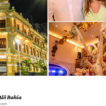
Alô Bahia
a.com