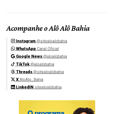
Acompanhe o Alô Alô Bahia
Instagram
@sitealoalobahia
WhatsApp
Canal Oficial
Google News
@aloalobahia
TikTok
@aloalobahia
Threads
@sitealoalobahia
X
AloAlo_Bahia
LinkedIN
sitealoalobahia