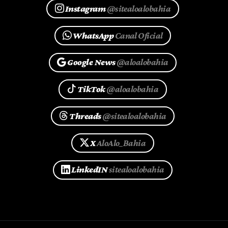
Instagram
@sitealoalobahia
WhatsApp
Canal Oficial
Google News
@aloalobahia
TikTok
@aloalobahia
Threads
@sitealoalobahia
X
AloAlo_Bahia
LinkedIN
sitealoalobahia