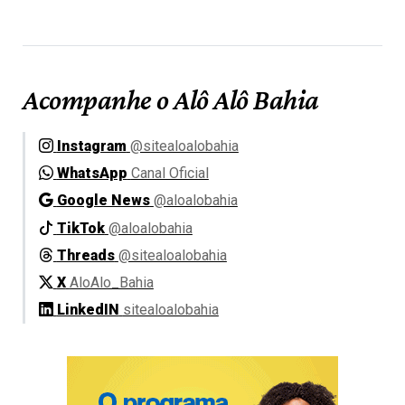
Acompanhe o Alô Alô Bahia
Instagram
@sitealoalobahia
WhatsApp
Canal Oficial
Google News
@aloalobahia
TikTok
@aloalobahia
Threads
@sitealoalobahia
X
AloAlo_Bahia
LinkedIN
sitealoalobahia