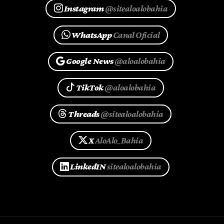
Instagram
@sitealoalobahia
WhatsApp
Canal Oficial
Google News
@aloalobahia
TikTok
@aloalobahia
Threads
@sitealoalobahia
X
AloAlo_Bahia
LinkedIN
sitealoalobahia