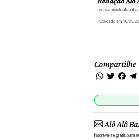
Redação Alô 
redacao@aloalobahi
Publicado em 16/05/20
Compartilhe
WhatsApp
Twitter
Faceb
Alô Alô Ba
Inscreva-se grátis para 