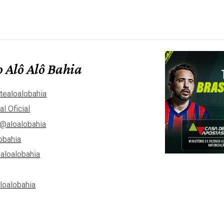
 Alô Alô Bahia
tealoalobahia
al Oficial
@aloalobahia
obahia
aloalobahia
aloalobahia