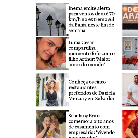
Inema emite alerta
para ventos de até 70
km/h no extremo sul
da Bahia neste fim de
semana
Luma Cesar
compartilha
momento fofo com o
filho Arthur: ‘Maior
amor do mundo’
Conheça os cinco
restaurantes
preferidos de Daniela
Mercury em Salvador
Sthefany Brito
comemora oito anos
de casamento com
empresário: ‘Vivendo
nosso sonho’