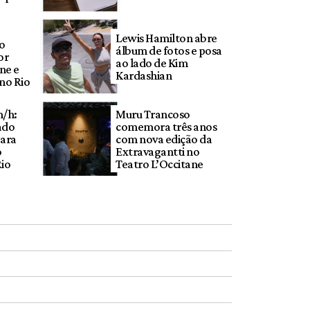
Lewis Hamilton abre
to
álbum de fotos e posa
or
ao lado de Kim
ne e
Kardashian
no Rio
m/h:
Muru Trancoso
ado
comemora três anos
para
com nova edição da
o
Extravagantti no
Rio
Teatro L’Occitane