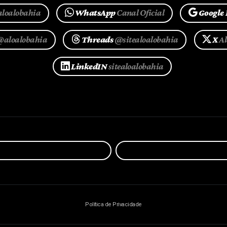
aloalobahia
WhatsApp
Canal Oficial
Google
aloalobahia
Threads
@sitealoalobahia
X
A
LinkedIN
sitealoalobahia
Política de Privacidade