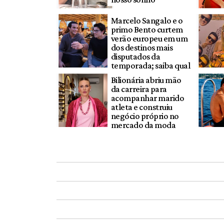
Marcelo Sangalo e o
primo Bento curtem
verão europeu em um
dos destinos mais
disputados da
temporada; saiba qual
Bilionária abriu mão
da carreira para
acompanhar marido
atleta e construiu
negócio próprio no
mercado da moda