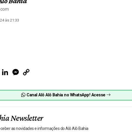
Alô Bahia
a.com
24 às 21:33
ook
Telegram
LinkedIn
Messenger
Copy
Link
Canal Alô Alô Bahia no WhatsApp! Acesse
hia Newsletter
receber as novidades e informações do Alô Alô Bahia