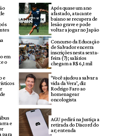
tão
Após quase um ano
 de
afastado, atacante
baiano se recupera de
pós
lesão grave e pode
ntes
voltar a jogar no Japão
ma
Concurso da Educação
de Salvador encerra
inscrições nesta sexta-
po em
feira (7); salários
te o
chegam a R$ 6,1 mil
o e
‘Você ajudou a salvar a
ísticos
vida da Vera’, diz
r
Rodrigo Faro ao
 de
homenagear
oncologista
nibus
AGU pedirá na Justiça a
arra e
retirada do Discord do
or
ar; entenda
a para