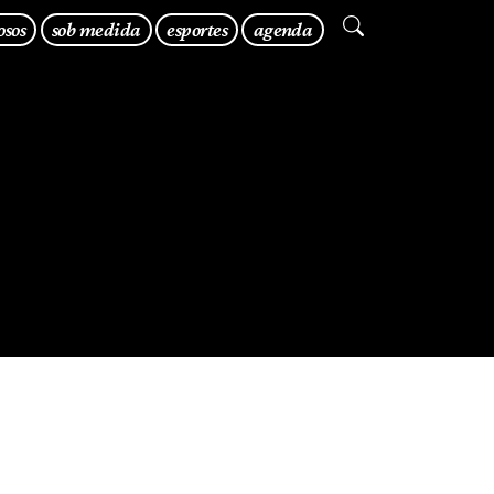
osos
sob medida
esportes
agenda