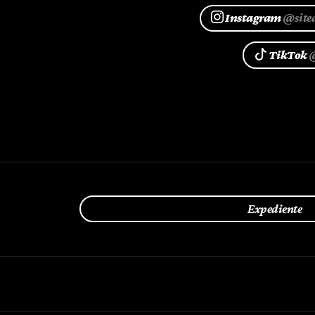
Instagram
@site
TikTok
@
Expediente