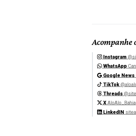
Acompanhe o
Instagram
@si
WhatsApp
Can
Google News
TikTok
@aloal
Threads
@site
X
AloAlo_Bahia
LinkedIN
site