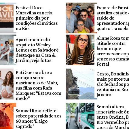
Festival Doce
Esposa de Faus
Maravilha cancela
atualiza estado
primeiro dia por
saúde do
condições climáticas
apresentador a
no Rio
quatro transpla
Alinne Rosa to
Apartamento do
atitude contra
arquiteto Wesley
homem que
Lemos em Salvador é
arremessou co
destaque na Casa &
seu rosto duran
Jardim; veja fotos
Fortal
Pati Guerra abre o
Cristo, Bondinh
coração sobre
mais: pontos tur
nascimento de Malu,
são fechados po
sua filha com Rafa
ventania no Rio
Marques: “Estava com
Janeiro
medo”
Semob altera
Samuel Rosa reflete
itinerários de ô
sobre paternidade aos
entre Ondina, B
60 anos: ‘É algo
Rio Vermelho p
sagrado’
causa da March