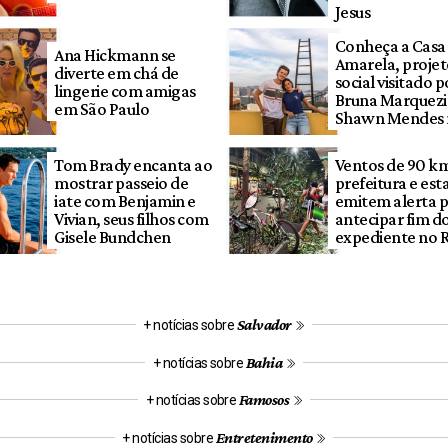
Jesus
Conheça a Casa
Ana Hickmann se
Amarela, proje
diverte em chá de
social visitado p
lingerie com amigas
Bruna Marquezi
em São Paulo
Shawn Mendes 
Tom Brady encanta ao
Ventos de 90 k
mostrar passeio de
prefeitura e est
iate com Benjamin e
emitem alerta 
Vivian, seus filhos com
antecipar fim d
Gisele Bundchen
expediente no 
Salvador
+ notícias sobre
Bahia
+ notícias sobre
Famosos
+ notícias sobre
Entretenimento
+ notícias sobre