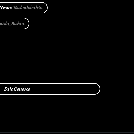
 News
@aloalobahia
loAlo_Bahia
Fale Conosco