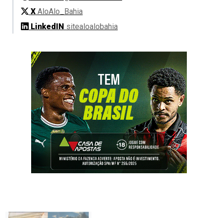
X
AloAlo_Bahia
LinkedIN
sitealoalobahia