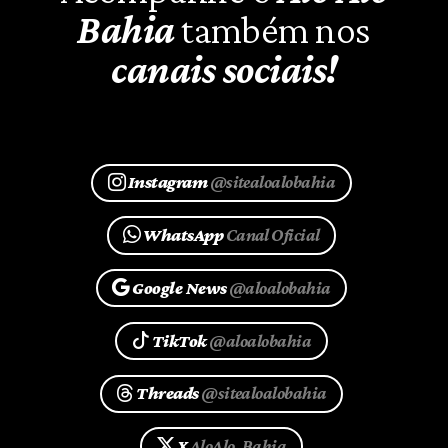
Bahia
também nos
canais sociais!
Instagram
@sitealoalobahia
WhatsApp
Canal Oficial
Google News
@aloalobahia
TikTok
@aloalobahia
Threads
@sitealoalobahia
X
AloAlo_Bahia