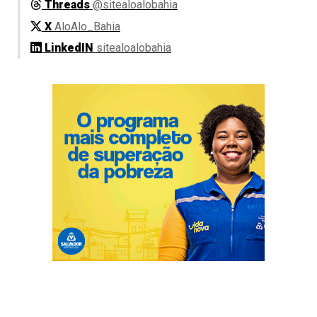
Threads
@sitealoalobahia
X
AloAlo_Bahia
LinkedIN
sitealoalobahia