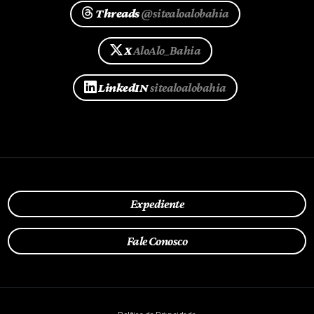
Threads
@sitealoalobahia
X
AloAlo_Bahia
LinkedIN
sitealoalobahia
Expediente
Fale Conosco