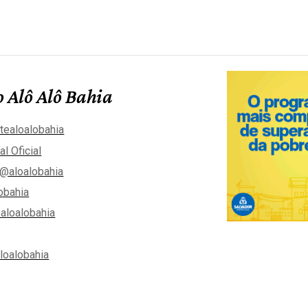
 Alô Alô Bahia
tealoalobahia
al Oficial
@aloalobahia
obahia
aloalobahia
aloalobahia