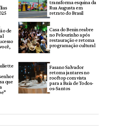
transforma esquina da
lias
Rua Augusta em
025
retrato do Brasil
a
Casa do Benin reabre
ção de
no Pelourinho após
al
restauração e retoma
ucesso
programação cultural
você,
liette
Fasano Salvador
retoma jantares no
 senhor
rooftop com vista
sa que
para a Baía de Todos-
a
os-Santos
be”