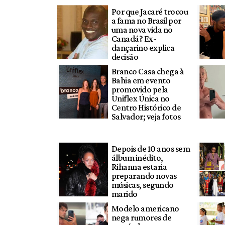
Por que Jacaré trocou
a fama no Brasil por
uma nova vida no
Canadá? Ex-
dançarino explica
decisão
Branco Casa chega à
Bahia em evento
promovido pela
Uniflex Única no
Centro Histórico de
Salvador; veja fotos
Depois de 10 anos sem
álbum inédito,
Rihanna estaria
preparando novas
músicas, segundo
marido
Modelo americano
nega rumores de