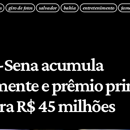
s
giro de fotos
salvador
bahia
entretenimento
fam
-Sena acumula
ente e prêmio pri
ara R$ 45 milhões