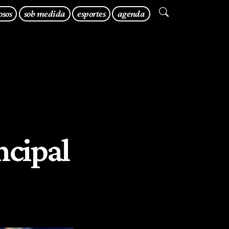
osos
sob medida
esportes
agenda
ncipal