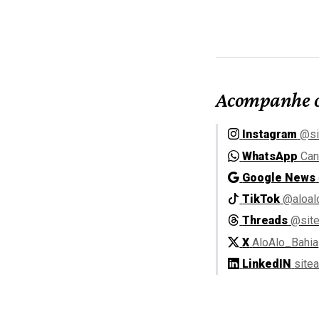
Acompanhe o
Instagram
@si
WhatsApp
Can
Google News
TikTok
@aloal
Threads
@site
X
AloAlo_Bahia
LinkedIN
site