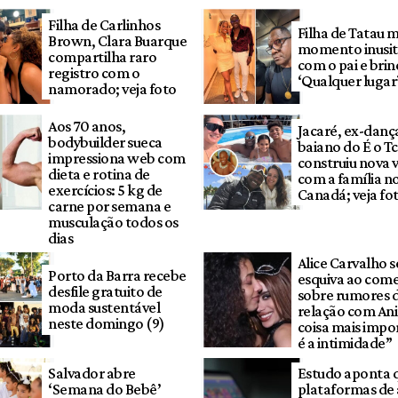
Filha de Carlinhos
Filha de Tatau 
Brown, Clara Buarque
momento inusi
compartilha raro
com o pai e brin
registro com o
‘Qualquer lugar
namorado; veja foto
Aos 70 anos,
Jacaré, ex-danç
bodybuilder sueca
baiano do É o T
impressiona web com
construiu nova 
dieta e rotina de
com a família n
exercícios: 5 kg de
Canadá; veja fo
carne por semana e
musculação todos os
dias
Alice Carvalho s
Porto da Barra recebe
esquiva ao com
desfile gratuito de
sobre rumores 
moda sustentável
relação com Ani
neste domingo (9)
coisa mais impo
é a intimidade”
Salvador abre
Estudo aponta 
‘Semana do Bebê’
plataformas de