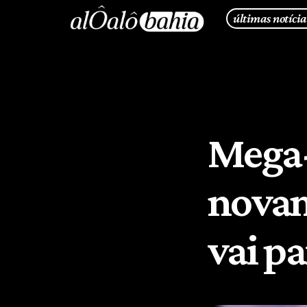
últimas notícia
Mega
novam
vai p