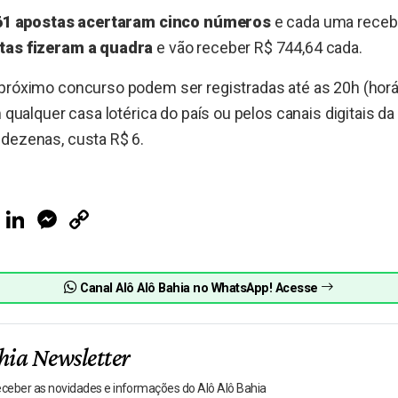
61 apostas acertaram cinco números
e cada uma recebe
tas fizeram a quadra
e vão receber R$ 744,64 cada.
próximo concurso podem ser registradas até as 20h (horári
m qualquer casa lotérica do país ou pelos canais digitais da
 dezenas, custa R$ 6.
ook
Telegram
LinkedIn
Messenger
Copy
Link
Canal Alô Alô Bahia no WhatsApp! Acesse
hia Newsletter
receber as novidades e informações do Alô Alô Bahia