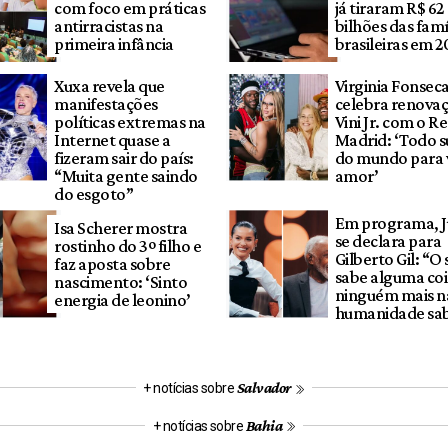
com foco em práticas
já tiraram R$ 62
antirracistas na
bilhões das famí
primeira infância
brasileiras em 2
Xuxa revela que
Virginia Fonsec
manifestações
celebra renova
políticas extremas na
Vini Jr. com o Re
Internet quase a
Madrid: ‘Todo s
fizeram sair do país:
do mundo para 
“Muita gente saindo
amor’
do esgoto”
Em programa, Ju
Isa Scherer mostra
se declara para
rostinho do 3º filho e
Gilberto Gil: “O
faz aposta sobre
sabe alguma coi
nascimento: ‘Sinto
ninguém mais n
energia de leonino’
humanidade sa
Salvador
+ notícias sobre
Bahia
+ notícias sobre