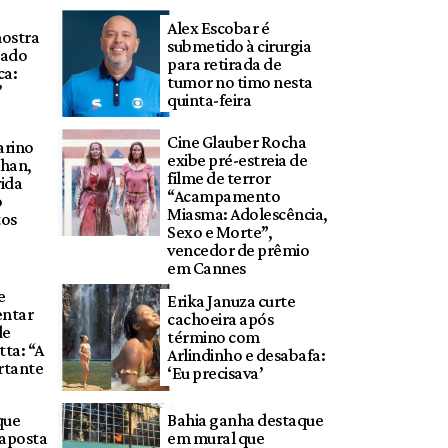
Alex Escobar é
mostra
submetido à cirurgia
tado
para retirada de
ca:
tumor no timo nesta
’
quinta-feira
Cine Glauber Rocha
arino
exibe pré-estreia de
chan,
filme de terror
vida
“Acampamento
o
Miasma: Adolescência,
tos
Sexo e Morte”,
vencedor de prêmio
em Cannes
e
Erika Januza curte
entar
cachoeira após
de
término com
tta: “A
Arlindinho e desabafa:
rtante
‘Eu precisava’
que
Bahia ganha destaque
 aposta
em mural que