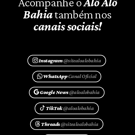
Acompanhe o
Alô Alô
Bahia
também nos
canais sociais!
Instagram
@sitealoalobahia
WhatsApp
Canal Oficial
Google News
@aloalobahia
TikTok
@aloalobahia
Threads
@sitealoalobahia