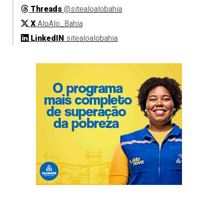
Threads
@sitealoalobahia
X
AloAlo_Bahia
LinkedIN
sitealoalobahia