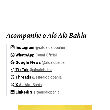
Acompanhe o Alô Alô Bahia
Instagram
@sitealoalobahia
WhatsApp
Canal Oficial
Google News
@aloalobahia
TikTok
@aloalobahia
Threads
@sitealoalobahia
X
AloAlo_Bahia
LinkedIN
sitealoalobahia