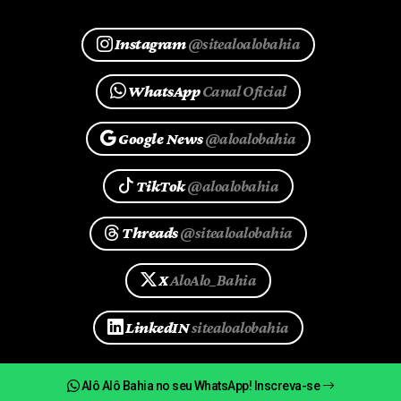
Instagram
@sitealoalobahia
WhatsApp
Canal Oficial
Google News
@aloalobahia
TikTok
@aloalobahia
Threads
@sitealoalobahia
X
AloAlo_Bahia
LinkedIN
sitealoalobahia
Alô Alô Bahia no seu WhatsApp! Inscreva-se