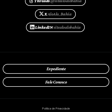
Threads
@sitealoalobahia
X
AloAlo_Bahia
LinkedIN
sitealoalobahia
Expediente
Fale Conosco
Política de Privacidade