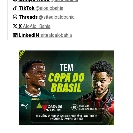
TikTok
@aloalobahia
Threads
@sitealoalobahia
X
AloAlo_Bahia
LinkedIN
sitealoalobahia