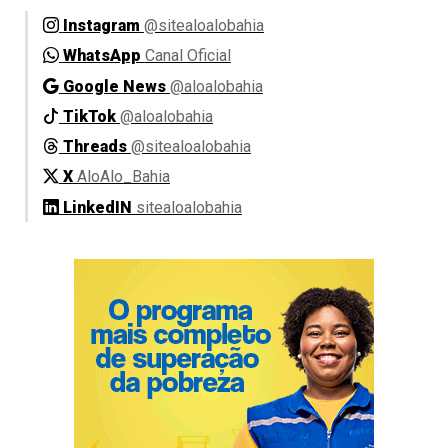
Instagram
@sitealoalobahia
WhatsApp
Canal Oficial
Google News
@aloalobahia
TikTok
@aloalobahia
Threads
@sitealoalobahia
X
AloAlo_Bahia
LinkedIN
sitealoalobahia