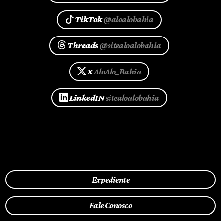
TikTok
@aloalobahia
Threads
@sitealoalobahia
X
AloAlo_Bahia
LinkedIN
sitealoalobahia
Expediente
Fale Conosco