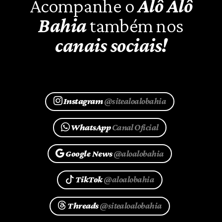
Acompanhe o
Alô Alô
Bahia
também nos
canais sociais!
Instagram
@sitealoalobahia
WhatsApp
Canal Oficial
Google News
@aloalobahia
TikTok
@aloalobahia
Threads
@sitealoalobahia