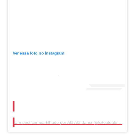
Ver essa foto no Instagram
Um post compartilhado por Alô Alô Bahia (@sitealoalobahia)