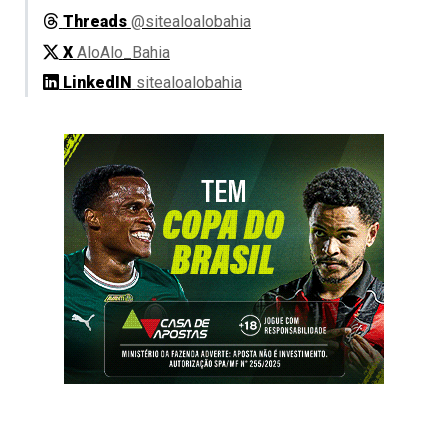
Threads
@sitealoalobahia
X
AloAlo_Bahia
LinkedIN
sitealoalobahia