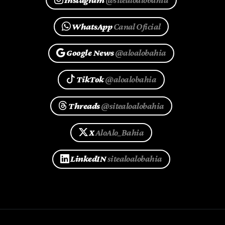
WhatsApp
Canal Oficial
Google News
@aloalobahia
TikTok
@aloalobahia
Threads
@sitealoalobahia
X
AloAlo_Bahia
LinkedIN
sitealoalobahia