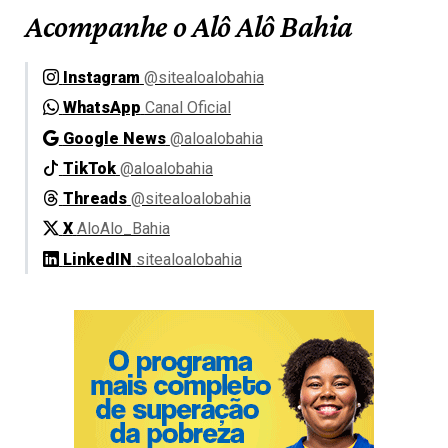
Acompanhe o Alô Alô Bahia
Instagram
@sitealoalobahia
WhatsApp
Canal Oficial
Google News
@aloalobahia
TikTok
@aloalobahia
Threads
@sitealoalobahia
X
AloAlo_Bahia
LinkedIN
sitealoalobahia