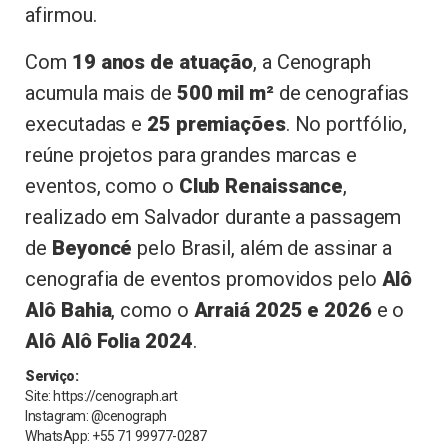
afirmou.
Com
19 anos de atuação
, a Cenograph
acumula mais de
500 mil m²
de cenografias
executadas e
25 premiações
. No portfólio,
reúne projetos para grandes marcas e
eventos, como o
Club Renaissance
,
realizado em Salvador durante a passagem
de
Beyoncé
pelo Brasil, além de assinar a
cenografia de eventos promovidos pelo
Alô
Alô Bahia
, como o
Arraiá 2025 e 2026
e o
Alô Alô Folia 2024
.
Serviço:
Site: https://
cenograph
.art
Instagram: @
cenograph
WhatsApp: +55 71 99977-0287