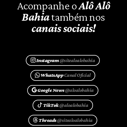
Acompanhe o
Alô Alô
Bahia
também nos
canais sociais!
Instagram
@sitealoalobahia
WhatsApp
Canal Oficial
Google News
@aloalobahia
TikTok
@aloalobahia
Threads
@sitealoalobahia