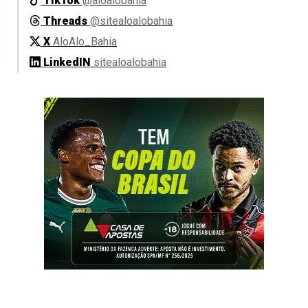
TikTok
@aloalobahia
Threads
@sitealoalobahia
X
AloAlo_Bahia
LinkedIN
sitealoalobahia